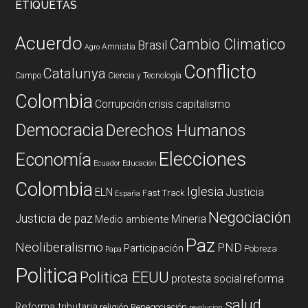
ETIQUETAS
Acuerdo
Cambio Climatico
Brasil
Amnistia
Agro
Conflicto
Catalunya
Campo
Ciencia y Tecnología
Colombia
Corrupción
crisis capitalismo
Democracia
Derechos Humanos
Elecciones
Economía
Ecuador
Educación
Colombia
Iglesia
ELN
Justicia
Fast Track
España
Negociación
Justicia de paz
Mineria
Medio ambiente
Paz
Neoliberalismo
PND
Participación
Pobreza
Papa
Politica
Politica EEUU
reforma
protesta social
salud
Reforma tributaria
religión
Renegociación
revolucion