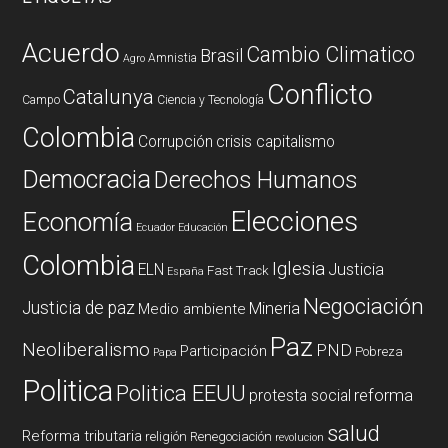
Acuerdo
Cambio Climatico
Brasil
Amnistia
Agro
Conflicto
Catalunya
Campo
Ciencia y Tecnología
Colombia
Corrupción
crisis capitalismo
Democracia
Derechos Humanos
Elecciones
Economía
Ecuador
Educación
Colombia
Iglesia
ELN
Justicia
Fast Track
España
Negociación
Justicia de paz
Mineria
Medio ambiente
Paz
Neoliberalismo
PND
Participación
Pobreza
Papa
Politica
Politica EEUU
reforma
protesta social
salud
Reforma tributaria
religión
Renegociación
revolucion