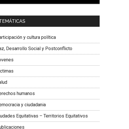
00:00
01:04
a. Carolina Corcho Mejía,
Presidenta Corporación
TEMÁTICAS
atinoamericana Sur, Vicepresidenta Federación
édica Colombiana
rticipación y cultura política
z, Desarrollo Social y Postconflicto
ovenes
ictimas
alud
erechos humanos
emocracia y ciudadania
udades Equitativas – Territorios Equitativos
ublicaciones