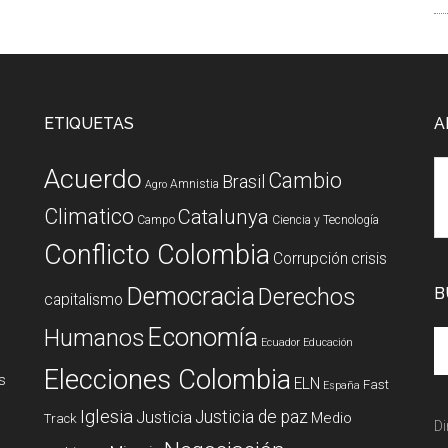
ETIQUETAS
A
Acuerdo
Cambio
Brasil
Amnistia
Agro
Climatico
Catalunya
Campo
Ciencia y Tecnología
Conflicto Colombia
Corrupción
crisis
Democracia
Derechos
B
capitalismo
Economía
Humanos
Ecuador
Educación
Elecciones Colombia
s
ELN
Fast
España
Iglesia
Justicia de paz
Justicia
Medio
Track
Di