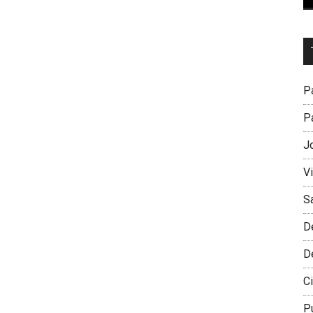
Dr
L
M
Pa
Pa
J
V
S
D
D
Ci
P