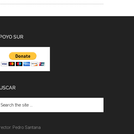
POYO SUR
USCAR
rector: Pedro Santana