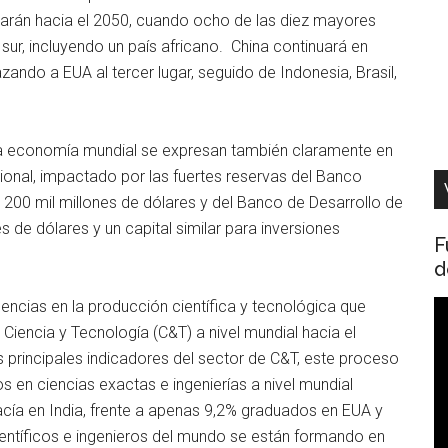
arán hacia el 2050, cuando ocho de las diez mayores
ur, incluyendo un país africano. China continuará en
azando a EUA al tercer lugar, seguido de Indonesia, Brasil,
la economía mundial se expresan también claramente en
cional, impactado por las fuertes reservas del Banco
e 200 mil millones de dólares y del Banco de Desarrollo de
es de dólares y un capital similar para inversiones
F
d
cias en la producción científica y tecnológica que
R
iencia y Tecnología (C&T) a nivel mundial hacia el
d
s principales indicadores del sector de C&T, este proceso
v
 en ciencias exactas e ingenierías a nivel mundial
acía en India, frente a apenas 9,2% graduados en EUA y
científicos e ingenieros del mundo se están formando en