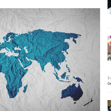
3 
Ge