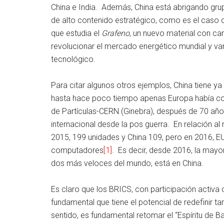
China e India. Además, China está abrigando grup
de alto contenido estratégico, como es el caso d
que estudia el
Grafeno
, un nuevo material con ca
revolucionar el mercado energético mundial y var
tecnológico.
Para citar algunos otros ejemplos, China tiene ya
hasta hace poco tiempo apenas Europa había con
de Partículas-CERN (Ginebra), después de 70 años
internacional desde la pos guerra. En relación a
2015, 199 unidades y China 109, pero en 2016, E
computadores
[1]
. Es decir, desde 2016, la may
dos más veloces del mundo, está en China.
Es claro que los BRICS, con participación activa o
fundamental que tiene el potencial de redefinir t
sentido, es fundamental retomar el “Espíritu de B