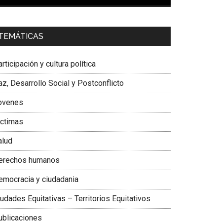
00:00
01:04
a. Carolina Corcho Mejía,
Presidenta Corporación
TEMÁTICAS
atinoamericana Sur, Vicepresidenta Federación
édica Colombiana
rticipación y cultura política
z, Desarrollo Social y Postconflicto
ovenes
ictimas
alud
erechos humanos
emocracia y ciudadania
udades Equitativas – Territorios Equitativos
ublicaciones