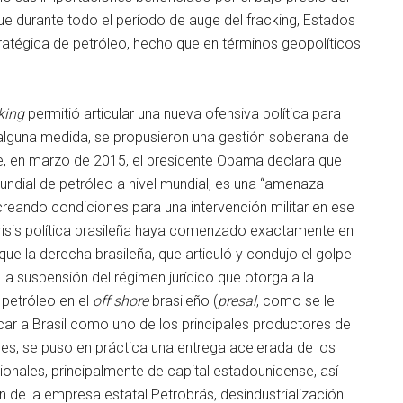
ue durante todo el período de auge del fracking, Estados
atégica de petróleo, hecho que en términos geopolíticos
king
permitió articular una nueva ofensiva política para
n alguna medida, se propusieron una gestión soberana de
e, en marzo de 2015, el presidente Obama declara que
undial de petróleo a nivel mundial, es una “amenaza
 creando condiciones para una intervención militar en ese
risis política brasileña haya comenzado exactamente en
ue la derecha brasileña, que articuló y condujo el golpe
la suspensión del régimen jurídico que otorga a la
 petróleo en el
off shore
brasileño (
presal
, como se le
car a Brasil como uno de los principales productores de
ses, se puso en práctica una entrega acelerada de los
ionales, principalmente de capital estadounidense, así
n de la empresa estatal Petrobrás, desindustrialización