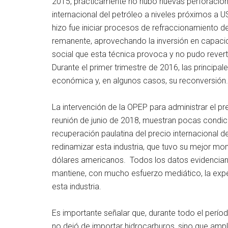
2015, prácticamente no hubo nuevas perforacion
internacional del petróleo a niveles próximos a U
hizo fue iniciar procesos de refraccionamiento 
remanente, aprovechando la inversión en capacid
social que esta técnica provoca y no pudo revert
Durante el primer trimestre de 2016, las principa
económica y, en algunos casos, su reconversión.
La intervención de la OPEP para administrar el pre
reunión de junio de 2018, muestran pocas condici
recuperación paulatina del precio internacional d
redinamizar esta industria, que tuvo su mejor mom
dólares americanos. Todos los datos evidencian q
mantiene, con mucho esfuerzo mediático, la ex
esta industria.
Es importante señalar que, durante todo el perío
no dejó de importar hidrocarburos, sino que ampl