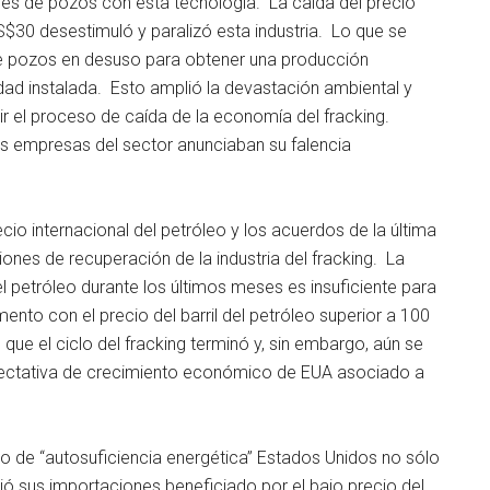
es de pozos con esta tecnología. La caída del precio
S$30 desestimuló y paralizó esta industria. Lo que se
de pozos en desuso para obtener una producción
ad instalada. Esto amplió la devastación ambiental y
ir el proceso de caída de la economía del fracking.
les empresas del sector anunciaban su falencia
cio internacional del petróleo y los acuerdos de la última
ones de recuperación de la industria del fracking. La
el petróleo durante los últimos meses es insuficiente para
ento con el precio del barril del petróleo superior a 100
ue el ciclo del fracking terminó y, sin embargo, aún se
pectativa de crecimiento económico de EUA asociado a
do de “autosuficiencia energética” Estados Unidos no sólo
ió sus importaciones beneficiado por el bajo precio del