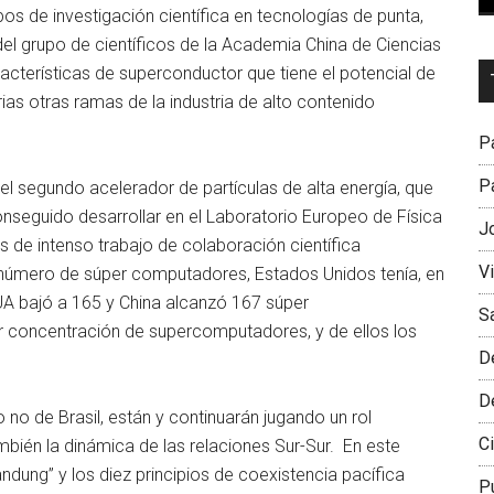
os de investigación científica en tecnologías de punta,
el grupo de científicos de la Academia China de Ciencias
Dr
racterísticas de superconductor que tiene el potencial de
L
ias otras ramas de la industria de alto contenido
M
Pa
Pa
 el segundo acelerador de partículas de alta energía, que
seguido desarrollar en el Laboratorio Europeo de Física
J
 de intenso trabajo de colaboración científica
V
l número de súper computadores, Estados Unidos tenía, en
UA bajó a 165 y China alcanzó 167 súper
S
or concentración de supercomputadores, y de ellos los
D
D
 no de Brasil, están y continuarán jugando un rol
Ci
ambién la dinámica de las relaciones Sur-Sur. En este
andung” y los diez principios de coexistencia pacífica
P