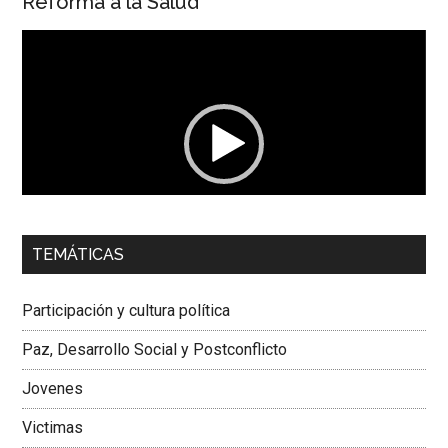
Reforma a la Salud
Reproductor
de
vídeo
00:00
01:04
TEMÁTICAS
Dra. Carolina Corcho Mejía,
Presidenta Corporación
Latinoamericana Sur, Vicepresidenta Federación Médica
Participación y cultura política
Colombiana
Paz, Desarrollo Social y Postconflicto
Jovenes
Victimas