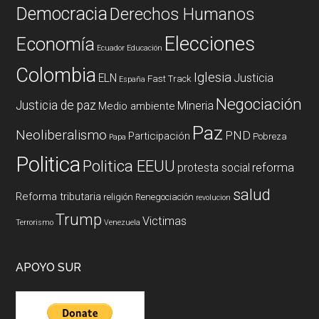
Democracia
Derechos Humanos
Elecciones
Economía
Ecuador
Educación
Colombia
Iglesia
ELN
Justicia
Fast Track
España
Negociación
Justicia de paz
Mineria
Medio ambiente
Paz
Neoliberalismo
PND
Participación
Pobreza
Papa
Politica
Politica EEUU
reforma
protesta social
salud
Reforma tributaria
religión
Renegociación
revolucion
Trump
Victimas
Terrorismo
Venezuela
APOYO SUR