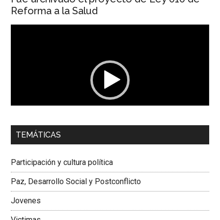
Reforma a la Salud
Reproductor
de
vídeo
00:00
01:04
TEMÁTICAS
Dra. Carolina Corcho Mejía,
Presidenta Corporación
Latinoamericana Sur, Vicepresidenta Federación Médica
Participación y cultura política
Colombiana
Paz, Desarrollo Social y Postconflicto
Jovenes
Victimas