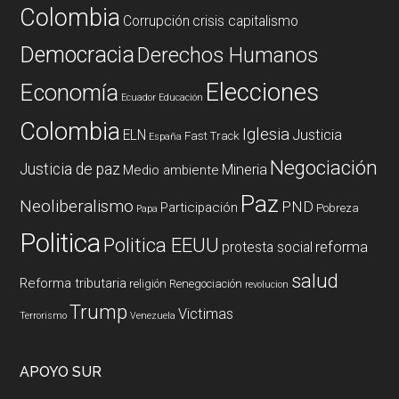
Colombia
Corrupción
crisis capitalismo
Democracia
Derechos Humanos
Elecciones
Economía
Ecuador
Educación
Colombia
Iglesia
ELN
Justicia
Fast Track
España
Negociación
Justicia de paz
Mineria
Medio ambiente
Paz
Neoliberalismo
PND
Participación
Pobreza
Papa
Politica
Politica EEUU
reforma
protesta social
salud
Reforma tributaria
religión
Renegociación
revolucion
Trump
Victimas
Terrorismo
Venezuela
APOYO SUR