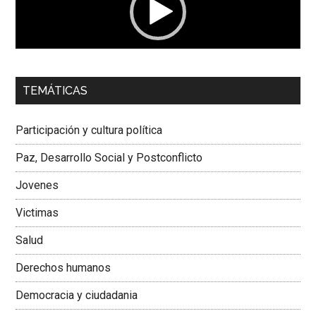
00:00
01:04
TEMÁTICAS
Dra. Carolina Corcho Mejía,
Presidenta Corporación
Latinoamericana Sur, Vicepresidenta Federación Médica
Participación y cultura política
Colombiana
Paz, Desarrollo Social y Postconflicto
Jovenes
Victimas
Salud
Derechos humanos
Democracia y ciudadania