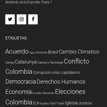
Abelardo de la Espriella- Parte 1
ETIQUETAS
Acuerdo
Cambio Climatico
Brasil
Amnistia
Agro
Conflicto
Catalunya
Campo
Ciencia y Tecnología
Colombia
Corrupción
crisis capitalismo
Democracia
Derechos Humanos
Elecciones
Economía
Ecuador
Educación
Colombia
Iglesia
ELN
Justicia
Fast Track
España