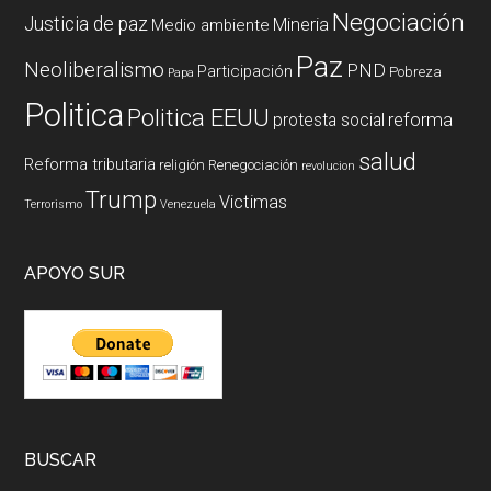
Negociación
Justicia de paz
Mineria
Medio ambiente
Paz
Neoliberalismo
PND
Participación
Pobreza
Papa
Politica
Politica EEUU
reforma
protesta social
salud
Reforma tributaria
religión
Renegociación
revolucion
Trump
Victimas
Terrorismo
Venezuela
APOYO SUR
BUSCAR