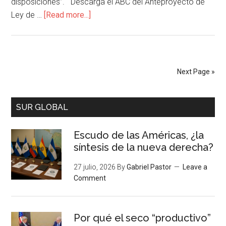
disposiciones”. Descarga el ABC del Anteproyecto de
Ley de …
[Read more...]
Next Page »
SUR GLOBAL
Escudo de las Américas, ¿la
síntesis de la nueva derecha?
27 julio, 2026
By
Gabriel Pastor
Leave a
Comment
Por qué el seco “productivo”