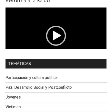
Reforma a la Salud
Reproductor
de
vídeo
00:00
01:04
TEMÁTICAS
Dra. Carolina Corcho Mejía,
Presidenta Corporación
Latinoamericana Sur, Vicepresidenta Federación Médica
Participación y cultura política
Colombiana
Paz, Desarrollo Social y Postconflicto
Jovenes
Victimas