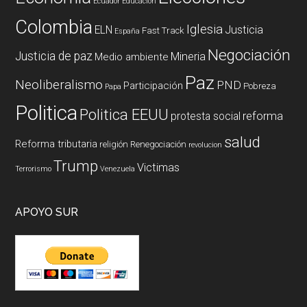
Ecuador
Educación
Colombia
Iglesia
ELN
Justicia
Fast Track
España
Negociación
Justicia de paz
Mineria
Medio ambiente
Paz
Neoliberalismo
PND
Participación
Pobreza
Papa
Politica
Politica EEUU
reforma
protesta social
salud
Reforma tributaria
religión
Renegociación
revolucion
Trump
Victimas
Terrorismo
Venezuela
APOYO SUR