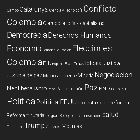
Conflicto
Catalunya
Campo
Ciencia y Tecnología
Colombia
Corrupción
crisis capitalismo
Democracia
Derechos Humanos
Elecciones
Economía
Ecuador
Educación
Colombia
Iglesia
ELN
Justicia
Fast Track
España
Negociación
Justicia de paz
Mineria
Medio ambiente
Paz
Neoliberalismo
PND
Participación
Pobreza
Papa
Politica
Politica EEUU
reforma
protesta social
salud
Reforma tributaria
religión
Renegociación
revolucion
Trump
Victimas
Terrorismo
Venezuela