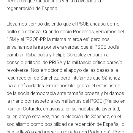
pensaron que Ciudadanos venía a ayudar a la
regeneración de España…
Llevamos tiempo diciendo que el PSOE andaba como
pollo sin cabeza. Cuando nació Podemos, veníamos del
15M y el “PSOE-PP la misma mierda es” pero nos
envainamos la ira por si era verdad que el PSOE podía
cambiar. Rubalcaba y Felipe González entraron al
consejo editorial de PRISA y la militancia crítica parecía
revolverse. Nos emocionó el apoyo de las bases a la
resurrección de Sánchez, pero intuíamos que Sánchez
iba a defraudarles. Era imposible ignorar el entusiasmo
de la socialdemocracia ante tamaña proeza y bridamos
la mano por respeto a los militantes del PSOE (Pienso en
Ramón Cotarelo, entusiasta en su inacabable juventud,
quien creyó otra vez, tras la elección de Sánchez, en el
socialismo como posibilidad de redención de España, lo
que le llevó a endurecer su mirada con Podemos). Poco