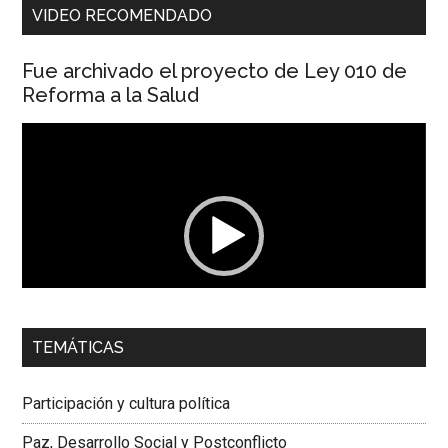
VIDEO RECOMENDADO
Fue archivado el proyecto de Ley 010 de
Reforma a la Salud
Reproductor
de
vídeo
00:00
01:04
TEMÁTICAS
Dra. Carolina Corcho Mejía,
Presidenta Corporación
Latinoamericana Sur, Vicepresidenta Federación Médica
Participación y cultura política
Colombiana
Paz, Desarrollo Social y Postconflicto