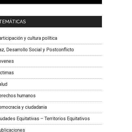
00:00
01:04
a. Carolina Corcho Mejía,
Presidenta Corporación
TEMÁTICAS
atinoamericana Sur, Vicepresidenta Federación
édica Colombiana
rticipación y cultura política
z, Desarrollo Social y Postconflicto
ovenes
ictimas
alud
erechos humanos
emocracia y ciudadania
udades Equitativas – Territorios Equitativos
ublicaciones