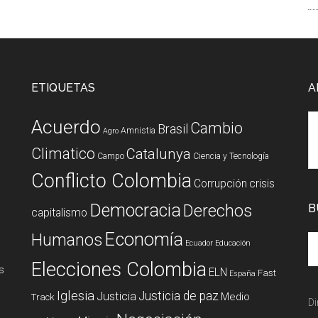
ETIQUETAS
A
Acuerdo
Cambio
Brasil
Amnistia
Agro
Climatico
Catalunya
Campo
Ciencia y Tecnología
Conflicto Colombia
Corrupción
crisis
Democracia
Derechos
B
capitalismo
Economía
Humanos
Ecuador
Educación
Elecciones Colombia
s
ELN
Fast
España
Iglesia
Justicia de paz
Justicia
Medio
Track
Di