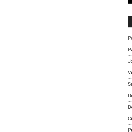
Dr
L
M
Pa
Pa
J
V
S
D
D
Ci
P