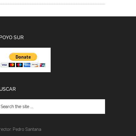
POYO SUR
USCAR
rector: Pedro Santana