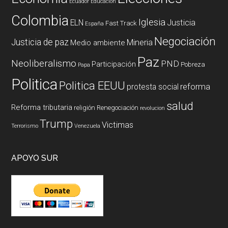
Ecuador
Educación
Colombia
Iglesia
ELN
Justicia
Fast Track
España
Negociación
Justicia de paz
Mineria
Medio ambiente
Paz
Neoliberalismo
PND
Participación
Pobreza
Papa
Politica
Politica EEUU
reforma
protesta social
salud
Reforma tributaria
religión
Renegociación
revolucion
Trump
Victimas
Terrorismo
Venezuela
APOYO SUR