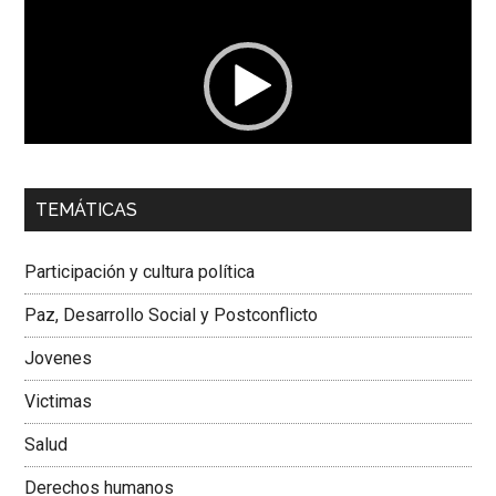
de
vídeo
00:00
01:04
TEMÁTICAS
Dra. Carolina Corcho Mejía,
Presidenta Corporación
Latinoamericana Sur, Vicepresidenta Federación Médica
Participación y cultura política
Colombiana
Paz, Desarrollo Social y Postconflicto
Jovenes
Victimas
Salud
Derechos humanos