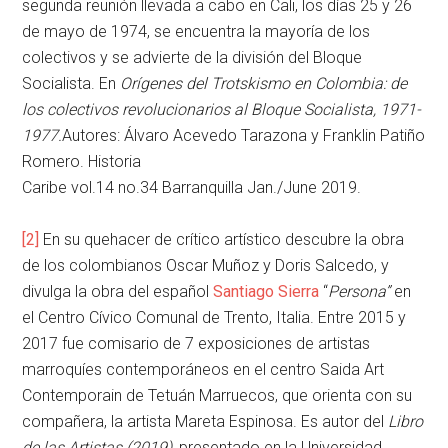
segunda reunión llevada a cabo en Cali, los días 25 y 26
de mayo de 1974, se encuentra la mayoría de los
colectivos y se advierte de la división del Bloque
Socialista. En
Orígenes del Trotskismo en Colombia: de
los colectivos revolucionarios al Bloque Socialista, 1971-
1977.
Autores: Álvaro Acevedo Tarazona y Franklin Patiño
Romero. Historia
Caribe vol.14 no.34 Barranquilla Jan./June 2019.
[2]
En su quehacer de crítico artístico descubre la obra
de los colombianos Oscar Muñoz y Doris Salcedo, y
divulga la obra del español
Santiago Sierra
“
Persona”
en
el Centro Cívico Comunal de Trento, Italia. Entre 2015 y
2017 fue comisario de 7 exposiciones de artistas
marroquíes contemporáneos en el centro Saida Art
Contemporain de Tetuán Marruecos, que orienta con su
compañera, la artista Mareta Espinosa. Es autor del
Libro
de las Artistas (2019)
, presentado en la Universidad