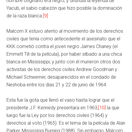
hombre originario era negro, y difundía la leyenda de
Yacub, el sabio cabezón que hizo posible la dominación
de la raza blanca.
[9]
Malcom X estuvo atento al movimiento de los derechos
civiles que tenía como antecedente el asesinato que el
KKK cometió contra el joven negro James Chaney (el
Emmett Till de la película), por haber silbado a una chica
blanca en Mississippi; y junto con él murieron otros dos
activistas de los derechos civiles Andrew Goodman y
Michael Schwerner, desaparecidos en el condado de
Neshoba entre los días 21 y 22 de junio de 1964.
Esta fue la gota que llenó el vaso hasta lograr que el
presidente J.F. Kennedy presentara en 1963,
[10]
la que
luego fue la Ley por los derechos civiles (1964) y
derechos al voto (1965). Es el tema de la película de Alan
Parker, Mississippi Burning (1988). Sin embargo, Malcom