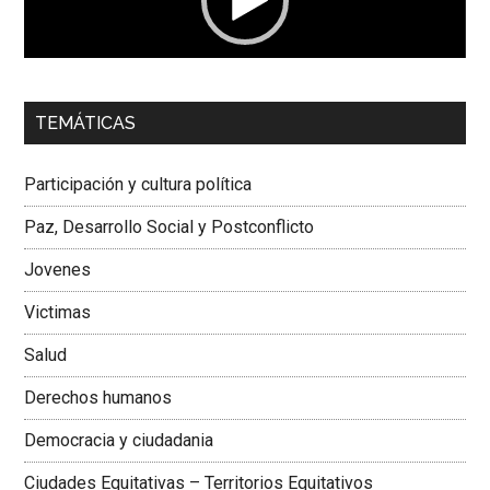
00:00
01:04
TEMÁTICAS
Dra. Carolina Corcho Mejía,
Presidenta Corporación
Latinoamericana Sur, Vicepresidenta Federación Médica
Participación y cultura política
Colombiana
Paz, Desarrollo Social y Postconflicto
Jovenes
Victimas
Salud
Derechos humanos
Democracia y ciudadania
Ciudades Equitativas – Territorios Equitativos