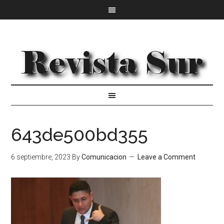
643de500bd355
6 septiembre, 2023
By
Comunicacion
Leave a Comment