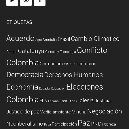
ETIQUETAS
Acuerdo
Cambio Climatico
Brasil
Amnistia
Agro
Conflicto
Catalunya
Campo
Ciencia y Tecnología
Colombia
Corrupción
crisis capitalismo
Democracia
Derechos Humanos
Elecciones
Economía
Ecuador
Educación
Colombia
Iglesia
ELN
Justicia
Fast Track
España
Negociación
Justicia de paz
Mineria
Medio ambiente
Paz
Neoliberalismo
PND
Participación
Pobreza
Papa