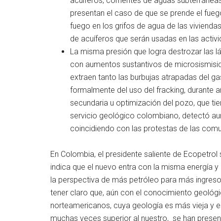
acuíferos, corrientes de aguas subterráneas,
presentan el caso de que se prende el fuego
fuego en los grifos de agua de las viviend
de acuíferos que serán usadas en las activi
La misma presión que logra destrozar las l
con aumentos sustantivos de microsismisida
extraen tanto las burbujas atrapadas del g
formalmente del uso del fracking, durante
secundaria u optimización del pozo, que tie
servicio geológico colombiano, detectó aum
coincidiendo con las protestas de las com
En Colombia, el presidente saliente de Ecopetrol s
indica que el nuevo entra con la misma energía 
la perspectiva de más petróleo para más ingreso
tener claro que, aún con el conocimiento geológ
norteamericanos, cuya geología es más vieja y e
muchas veces superior al nuestro, se han prese