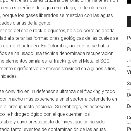
 por entre las cuales cruza la perforación; en la televisión
 en la superficie del agua en un lago, o de olores o
as, porque los gases liberados se mezclan con las aguas
Dr
dades diarias de la gente.
L
áminas del shale rock o equistos, ha sido correlacionada
M
Pa
d al alterar las formaciones geológicas de las cuales se
as como el petróleo. En Colombia, aunque no se habla
Pa
 años se ha usado una técnica denominada recuperación
J
ne elementos similares al fracking; en el Meta, el SGC;
ento significativo de microsismisidad en algunos sitios,
V
unidades.
S
e convirtió en un defensor a ultranza del fracking y todo
D
y con mucho más experiencia en el sector a defenderlo en
D
s al presupuesto nacional. Sin embargo, es necesario
ico e hidrogeológico con el que cuentan los
Ci
stable y cuyo presupuesto de investigación ha sido
P
ntado tanto; eventos de contaminación de las aguas