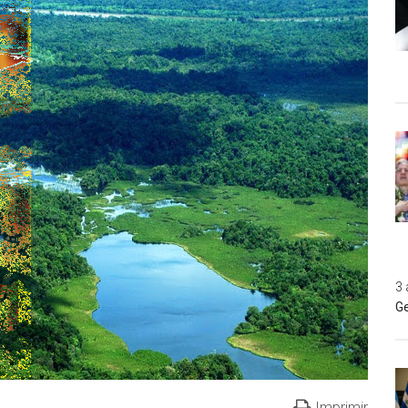
3 
Ge
Imprimir