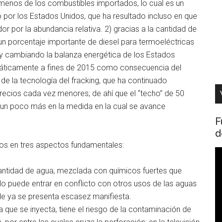
menos de los combustibles importados, lo cual es un
por los Estados Unidos, que ha resultado incluso en que
r por la abundancia relativa. 2) gracias a la cantidad de
un porcentaje importante de diesel para termoeléctricas
 cambiando la balanza energética de los Estados
amáticamente a fines de 2015 como consecuencia del
 de la tecnología del fracking, que ha continuado
recios cada vez menores; de ahí que el “techo” de 50
 un poco más en la medida en la cual se avance
F
d
tos en tres aspectos fundamentales:
R
d
antidad de agua, mezclada con químicos fuertes que
v
ello puede entrar en conflicto con otros usos de las aguas
de ya se presenta escasez manifiesta.
 que se inyecta, tiene el riesgo de la contaminación de