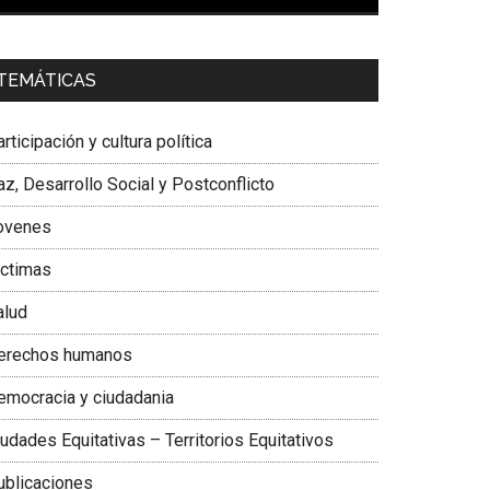
00:00
01:04
a. Carolina Corcho Mejía,
Presidenta Corporación
TEMÁTICAS
atinoamericana Sur, Vicepresidenta Federación
édica Colombiana
rticipación y cultura política
z, Desarrollo Social y Postconflicto
ovenes
ictimas
alud
erechos humanos
emocracia y ciudadania
udades Equitativas – Territorios Equitativos
ublicaciones