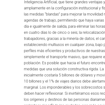
Inteligencia Artificial, que tiene grandes ventajas
ampliamente en la configuración institucional y fí
las medidas “blandas” para mejorar la movilidad n
agendas de trabajo, permitiendo que haya varias
día e igualmente de salida, para eliminar las hor
en cuatro días lo de cinco o seis; la relocalizac
trabajadores, gracias a la minería de datos; el ca
estableciendo multiusos en cualquier zona, bajo p
perfiles más eficientes y productivos de nuestra
simplemente el transporte masivo, que requiere e
población. Es posible que hacia el futuro encon
medidas que una solución constructiva rígida. La
inicialmente costaría 5 billones de dólares y movil
10 billones y el 1% de viajes diarios debe alerta
marginal. Los imponderables y los sobrecostos 
deben hacer reflexionar. Si invirtiéramos esos re
los orígenes y destinos de las personas diariamen