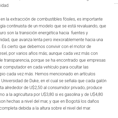
idad.
en la extracción de combustibles fósiles, es importante
ía continuista de un modelo que se está revaluando, que
uro son la transición energética hacia fuentes y
anidad, que avanza lenta pero inexorablemente hacia una
a. Es cierto que debemos convivir con el motor de
diesel, por varios años más; aunque cada vez más con
de transparencia, porque se ha encontrado que empresas
e computador en cada vehículo para ocultar las
impio cada vez más. Hemos mencionado en artículos
 Universidad de Duke, en el cual se señala que cada galón
ta alrededor de U$2,50 al consumidor privado, produce
o a la agricultura por U$3,80 si es gasolina y de U$4,80
son hechas a nivel del mar, y que en Bogotá los daños
pleta debida a la altura sobre el nivel del mar.