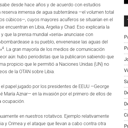
e sabe desde hace años y de acuerdo con estudios
 reserva inmensa de agua subterránea —el volumen total
Dr
os cúbicos—, cuyos mayores acuíferos se situarían en el
L
e encuentran en Libia, Argelia y Chad. Eso explicaría la
M
a y que la prensa mundial «seria» anunciase con
Pa
 «bombardease a su pueblo, envenenase las aguas del
Pa
4
e»
. La gran mayoría de los medios de comunicación
a. Peor aún: hubo periodistas que la publicaron sabiendo que
J
ima propicio que le permitió a Naciones Unidas (UN) no
V
os de la OTAN sobre Libia.
S
el papel jugado por los presidentes de EEUU —George
D
 María Aznar— en la invasión por el primero de ellos de
ha ocupación.
D
Ci
uamente en nuestros rotativos. Ejemplo relativamente
nia y Crimea y el ataque que llevan a cabo contra otra
P