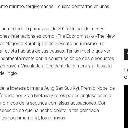
como mínimo, tergiversadas— quiero centrarme en unas
 lugar mediada la primavera de 2016. Un par de meses
iones internacionales como «The Economist» o «The New
1
es en Nagorno Karabaj. Lo dejé escrito aquí mismo
un
ta revista hablaba de sus causas. Tenían mucho que ver
fundamentalmente por la construcción de dos oleoductos
zerbaiyán. Vinculada a Occidente la primera y a Rusia, la
F
l litigio.
d
R
de la lideresa birmana Aung San Suu Kyi, Premio Nobel de
d
defendida por Gran Bretaña y otros países anglosajones a
v
económicos de la segunda con falsas acusaciones. Con
rsecución de que ha hecho objeto la tan premiada
 tiempo inmemorial, los rohinyás.