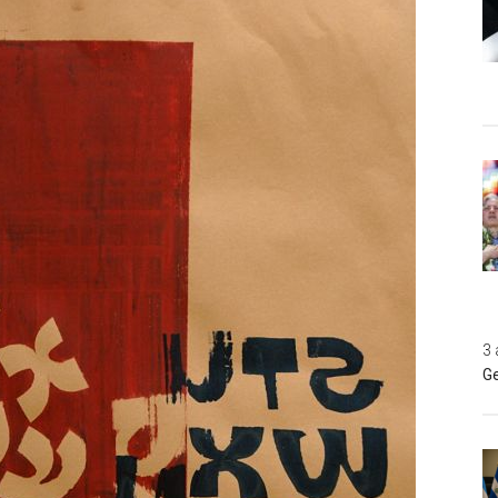
3 
Ge