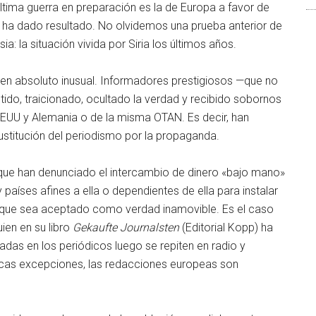
 última guerra en preparación es la de Europa a favor de
 ha dado resultado. No olvidemos una prueba anterior de
a: la situación vivida por Siria los últimos años.
 en absoluto inusual. Informadores prestigiosos —que no
ido, traicionado, ocultado la verdad y recibido sobornos
EEUU y Alemania o de la misma OTAN. Es decir, han
ustitución del periodismo por la propaganda.
que han denunciado el intercambio de dinero «bajo mano»
 países afines a ella o dependientes de ella para instalar
en que sea aceptado como verdad inamovible. Es el caso
ien en su libro
Gekaufte Journalsten
(Editorial Kopp) ha
adas en los periódicos luego se repiten en radio y
pocas excepciones, las redacciones europeas son