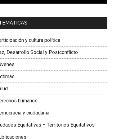
00:00
01:04
a. Carolina Corcho Mejía,
Presidenta Corporación
TEMÁTICAS
atinoamericana Sur, Vicepresidenta Federación
édica Colombiana
rticipación y cultura política
z, Desarrollo Social y Postconflicto
ovenes
ictimas
alud
erechos humanos
emocracia y ciudadania
udades Equitativas – Territorios Equitativos
ublicaciones