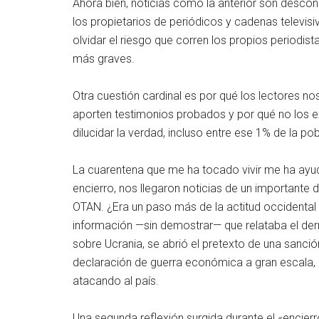
Ahora bien, noticias como la anterior son descon
los propietarios de periódicos y cadenas televisiv
olvidar el riesgo que corren los propios period
más graves.
Otra cuestión cardinal es por qué los lectores n
aporten testimonios probados y por qué no los ex
dilucidar la verdad, incluso entre ese 1% de la p
La cuarentena que me ha tocado vivir me ha ayud
encierro, nos llegaron noticias de un importante d
OTAN. ¿Era un paso más de la actitud occidental
información —sin demostrar— que relataba el der
sobre Ucrania, se abrió el pretexto de una sanció
declaración de guerra económica a gran escala
atacando al país.
Una segunda reflexión surgida durante el «encier