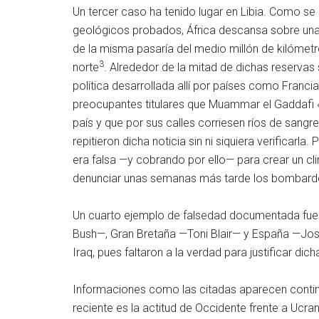
Un tercer caso ha tenido lugar en Libia. Como s
geológicos probados, África descansa sobre una
de la misma pasaría del medio millón de kilómetr
3
norte
. Alrededor de la mitad de dichas reservas s
política desarrollada allí por países como Franci
preocupantes titulares que Muammar el Gaddafi
país y que por sus calles corriesen ríos de sangr
repitieron dicha noticia sin ni siquiera verificarl
era falsa —y cobrando por ello— para crear un cl
denunciar unas semanas más tarde los bombarde
Un cuarto ejemplo de falsedad documentada fue 
Bush—, Gran Bretaña —Toni Blair— y España —José
Iraq, pues faltaron a la verdad para justificar dic
Informaciones como las citadas aparecen contin
reciente es la actitud de Occidente frente a Ucra