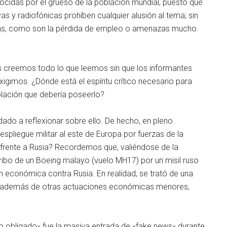
ocidas por el grueso de la población mundial, puesto que
as y radiofónicas prohíben cualquier alusión al tema; sin
istas, como son la pérdida de empleo o amenazas mucho
os creemos todo lo que leemos sin que los informantes
igimos. ¿Dónde está el espíritu crítico necesario para
oblación que debería poseerlo?
ado a reflexionar sobre ello. De hecho, en pleno
espliegue militar al este de Europa por fuerzas de la
 frente a Rusia? Recordemos que, valiéndose de la
ribo de un Boeing malayo (vuelo MH17) por un misil ruso
n económica contra Rusia. En realidad, se trató de una
, además de otras actuaciones económicas menores,
ro obligado» fue la masiva entrada de «fake news» durante