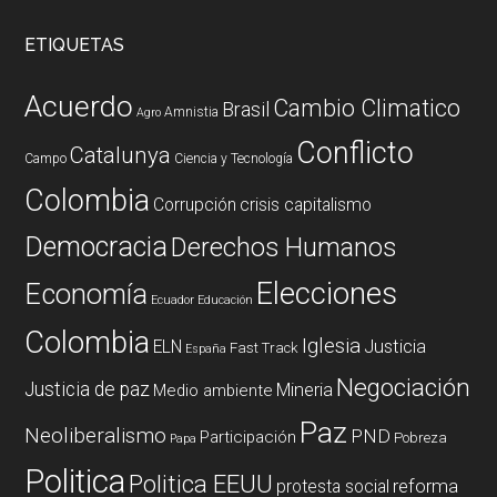
ETIQUETAS
Acuerdo
Cambio Climatico
Brasil
Amnistia
Agro
Conflicto
Catalunya
Campo
Ciencia y Tecnología
Colombia
Corrupción
crisis capitalismo
Democracia
Derechos Humanos
Elecciones
Economía
Ecuador
Educación
Colombia
Iglesia
ELN
Justicia
Fast Track
España
Negociación
Justicia de paz
Mineria
Medio ambiente
Paz
Neoliberalismo
PND
Participación
Pobreza
Papa
Politica
Politica EEUU
reforma
protesta social