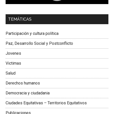
00:00
01:04
TEMÁTICAS
Dra. Carolina Corcho Mejía,
Presidenta Corporación
Latinoamericana Sur, Vicepresidenta Federación Médica
Participación y cultura política
Colombiana
Paz, Desarrollo Social y Postconflicto
Jovenes
Victimas
Salud
Derechos humanos
Democracia y ciudadania
Ciudades Equitativas – Territorios Equitativos
Publicaciones