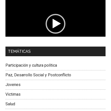
de
vídeo
00:00
01:04
TEMÁTICAS
Dra. Carolina Corcho Mejía,
Presidenta Corporación
Latinoamericana Sur, Vicepresidenta Federación Médica
Participación y cultura política
Colombiana
Paz, Desarrollo Social y Postconflicto
Jovenes
Victimas
Salud