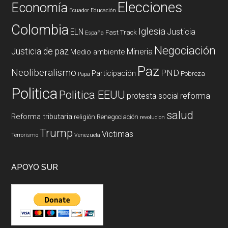
Elecciones
Economía
Ecuador
Educación
Colombia
Iglesia
ELN
Justicia
Fast Track
España
Negociación
Justicia de paz
Mineria
Medio ambiente
Paz
Neoliberalismo
PND
Participación
Pobreza
Papa
Politica
Politica EEUU
reforma
protesta social
salud
Reforma tributaria
religión
Renegociación
revolucion
Trump
Victimas
Terrorismo
Venezuela
APOYO SUR