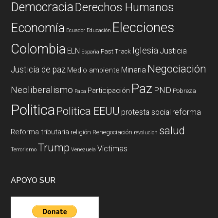
Democracia
Derechos Humanos
Elecciones
Economía
Ecuador
Educación
Colombia
Iglesia
ELN
Justicia
Fast Track
España
Negociación
Justicia de paz
Mineria
Medio ambiente
Paz
Neoliberalismo
PND
Participación
Pobreza
Papa
Politica
Politica EEUU
reforma
protesta social
salud
Reforma tributaria
religión
Renegociación
revolucion
Trump
Victimas
Terrorismo
Venezuela
APOYO SUR