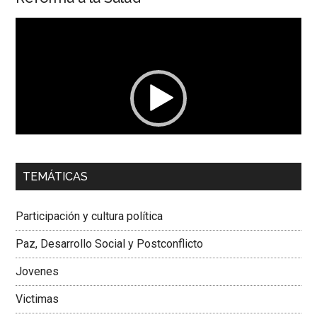
Reproductor
de
vídeo
00:00
01:04
TEMÁTICAS
Dra. Carolina Corcho Mejía,
Presidenta Corporación
Latinoamericana Sur, Vicepresidenta Federación Médica
Participación y cultura política
Colombiana
Paz, Desarrollo Social y Postconflicto
Jovenes
Victimas