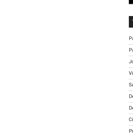
Dr
L
M
Pa
Pa
J
V
S
D
D
Ci
P