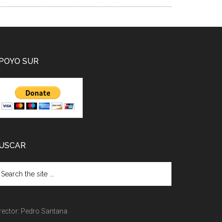
POYO SUR
USCAR
rector: Pedro Santana