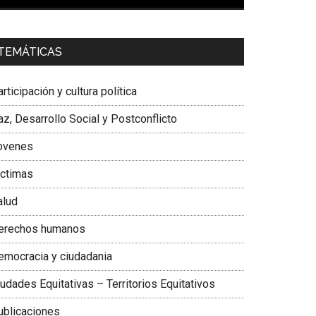
00:00
01:04
a. Carolina Corcho Mejía,
Presidenta Corporación
TEMÁTICAS
atinoamericana Sur, Vicepresidenta Federación
édica Colombiana
rticipación y cultura política
z, Desarrollo Social y Postconflicto
ovenes
ictimas
alud
erechos humanos
emocracia y ciudadania
udades Equitativas – Territorios Equitativos
ublicaciones