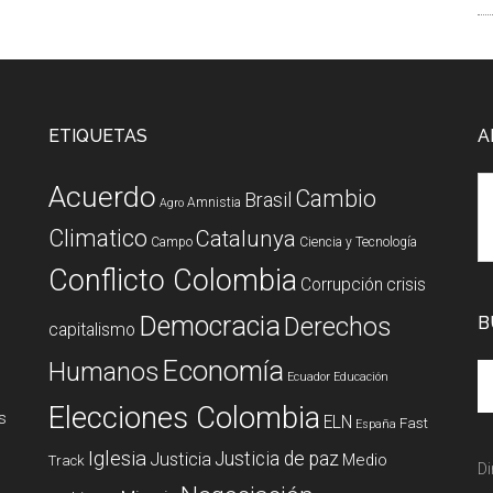
ETIQUETAS
A
Acuerdo
Cambio
Brasil
Amnistia
Agro
Climatico
Catalunya
Campo
Ciencia y Tecnología
Conflicto Colombia
Corrupción
crisis
Democracia
Derechos
B
capitalismo
Economía
Humanos
Ecuador
Educación
Elecciones Colombia
s
ELN
Fast
España
Iglesia
Justicia de paz
Justicia
Medio
Track
Di