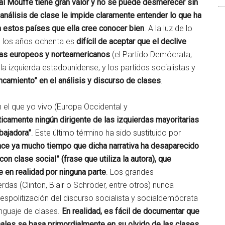
al Mouffe tiene gran valor y no se puede desmerecer sin
análisis de clase le impide claramente entender lo que ha
 estos países que ella cree conocer bien
. A la luz de lo
 los años ochenta es
difícil de aceptar que el declive
rdas europeos y norteamericanos
(el Partido Demócrata,
 izquierda estadounidense, y los partidos socialistas y
ncamiento” en el análisis y discurso de clases
.
 el que yo vivo (Europa Occidental y
camente ningún dirigente de las izquierdas mayoritarias
abajadora”
. Este último término ha sido sustituido por
hace ya mucho tiempo que dicha narrativa ha desaparecido
 con clase social” (frase que utiliza la autora), que
 en realidad por ninguna parte
. Los grandes
das (Clinton, Blair o Schröder, entre otros) nunca
n despolitización del discurso socialista y socialdemócrata
enguaje de clases.
En realidad, es fácil de documentar que
onales se basa primordialmente en su olvido de las clases