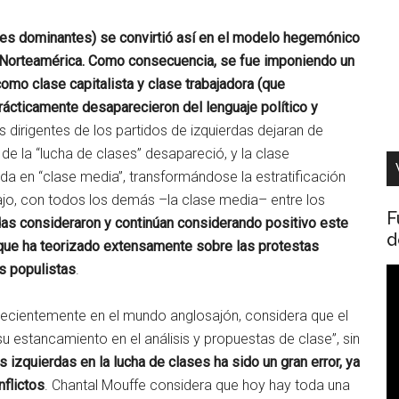
lases dominantes) se convirtió así en el modelo hegemónico
n Norteamérica. Como consecuencia, se fue imponiendo un
omo clase capitalista y clase trabajadora (que
prácticamente desaparecieron del lenguaje político y
os dirigentes de los partidos de izquierdas dejaran de
o de la “lucha de clases” desapareció, y la clase
da en “clase media”, transformándose la estratificación
bajo, con todos los demás –la clase media– entre los
F
rdas consideraron y continúan considerando positivo este
d
 que ha teorizado extensamente sobre las protestas
s populistas
.
R
d
 recientemente en el mundo anglosajón, considera que el
v
 su estancamiento en el análisis y propuestas de clase”, sin
s izquierdas en la lucha de clases ha sido un gran error, ya
flictos
. Chantal Mouffe considera que hoy hay toda una