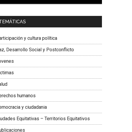
00:00
01:04
a. Carolina Corcho Mejía,
Presidenta Corporación
TEMÁTICAS
atinoamericana Sur, Vicepresidenta Federación
édica Colombiana
rticipación y cultura política
z, Desarrollo Social y Postconflicto
ovenes
ictimas
alud
erechos humanos
emocracia y ciudadania
udades Equitativas – Territorios Equitativos
ublicaciones