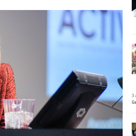
3 
Ge