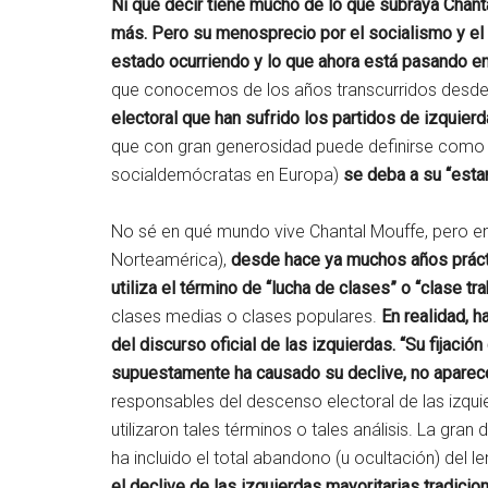
Ni que decir tiene mucho de lo que subraya Chant
más. Pero su menosprecio por el socialismo y el 
estado ocurriendo y lo que ahora está pasando en
que conocemos de los años transcurridos desde
electoral que han sufrido los partidos de izquie
que con gran generosidad puede definirse como la
socialdemócratas en Europa)
se deba a su “esta
No sé en qué mundo vive Chantal Mouffe, pero en
Norteamérica),
desde hace ya muchos años prácti
utiliza el término de “lucha de clases” o “clase tr
clases medias o clases populares.
En realidad, 
del discurso oficial de las izquierdas. “Su fijación
supuestamente ha causado su declive, no aparece
responsables del descenso electoral de las izquier
utilizaron tales términos o tales análisis. La gra
ha incluido el total abandono (u ocultación) del l
el declive de las izquierdas mayoritarias tradici