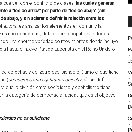
a que ver con el conflicto de clases,
las cuales generan
te a “los de arriba” por parte de “los de abajo” (sin
e abajo, y sin aclarar o definir la relación entre los
Dr
al autora, es analizar los elementos en común y la
L
ste marco conceptual, define como populistas a todos
M
Pa
orando una enorme variedad de movimientos donde incluye
ia hasta el nuevo Partido Laborista en el Reino Unido o
Pa
J
de derechas y de izquierdas, siendo el último el que tiene
V
ad (
democratic and egalitarian objectives
), sin definir
S
que la división entre socialismo y capitalismo tiene
r la categoría de democracia radical, que es el objetivo
D
D
uierdas no es suficiente
Ci
P