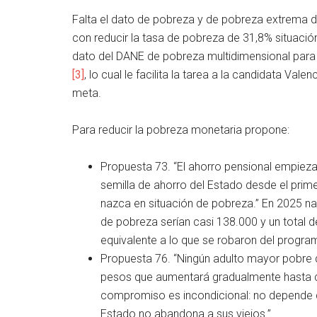
Falta el dato de pobreza y de pobreza extrema 
con reducir la tasa de pobreza de 31,8% situación
dato del DANE de pobreza multidimensional para
[3]
, lo cual le facilita la tarea a la candidata Vale
meta.
Para reducir la pobreza monetaria propone:
Propuesta 73. “El ahorro pensional empieza
semilla de ahorro del Estado desde el prime
nazca en situación de pobreza.” En 2025 nac
de pobreza serían casi 138.000 y un total d
equivalente a lo que se robaron del progr
Propuesta 76. “Ningún adulto mayor pobre 
pesos que aumentará gradualmente hasta cub
compromiso es incondicional: no depende de
Estado no abandona a sus viejos.”