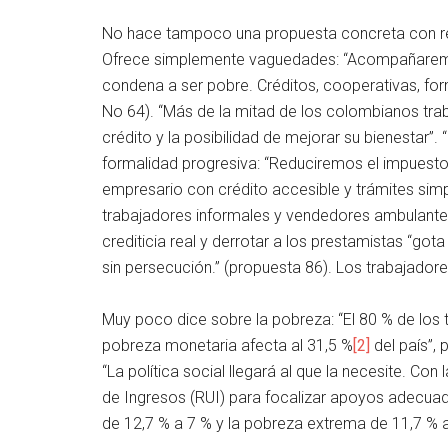
No hace tampoco una propuesta concreta con rela
Ofrece simplemente vaguedades: “Acompañaremos
condena a ser pobre. Créditos, cooperativas, form
No 64). “Más de la mitad de los colombianos traba
crédito y la posibilidad de mejorar su bienestar”
formalidad progresiva: “Reduciremos el impuesto 
empresario con crédito accesible y trámites simp
trabajadores informales y vendedores ambulantes d
crediticia real y derrotar a los prestamistas “go
sin persecución.” (propuesta 86). Los trabajador
Muy poco dice sobre la pobreza: “El 80 % de los
pobreza monetaria afecta al 31,5 %
[2]
del país”,
“La política social llegará al que la necesite. C
de Ingresos (RUI) para focalizar apoyos adecuad
de 12,7 % a 7 % y la pobreza extrema de 11,7 % a