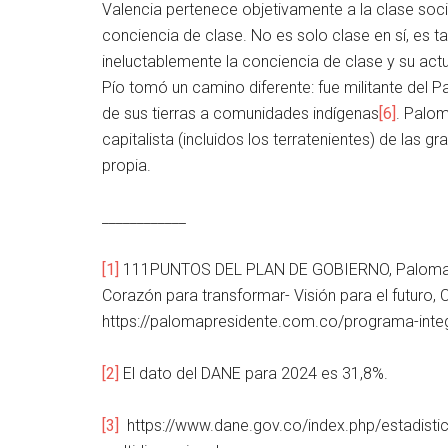
Valencia pertenece objetivamente a la clase socia
conciencia de clase. No es solo clase en sí, es t
ineluctablemente la conciencia de clase y su actu
Pío tomó un camino diferente: fue militante del Pa
de sus tierras a comunidades indígenas
[6]
. Palom
capitalista (incluidos los terratenientes) de las
propia.
____________
[1]
111PUNTOS DEL PLAN DE GOBIERNO, Paloma Vale
Corazón para transformar- Visión para el futuro
https://palomapresidente.com.co/programa-inte
[2]
El dato del DANE para 2024 es 31,8%.
[3]
https://www.dane.gov.co/index.php/estadisti