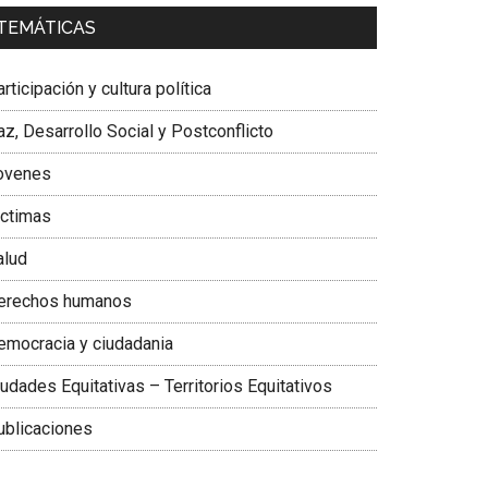
a. Carolina Corcho Mejía,
Presidenta Corporación
TEMÁTICAS
atinoamericana Sur, Vicepresidenta Federación
édica Colombiana
rticipación y cultura política
z, Desarrollo Social y Postconflicto
ovenes
ictimas
alud
erechos humanos
emocracia y ciudadania
udades Equitativas – Territorios Equitativos
ublicaciones