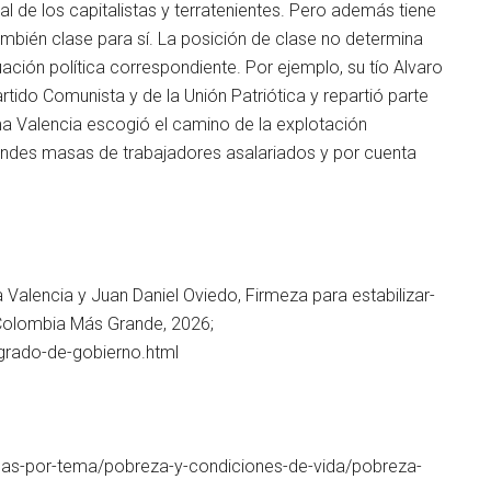
l de los capitalistas y terratenientes. Pero además tiene
ambién clase para sí. La posición de clase no determina
ación política correspondiente. Por ejemplo, su tío Alvaro
rtido Comunista y de la Unión Patriótica y repartió parte
a Valencia escogió el camino de la explotación
 grandes masas de trabajadores asalariados y por cuenta
ncia y Juan Daniel Oviedo, Firmeza para estabilizar-
, Colombia Más Grande, 2026;
grado-de-gobierno.html
cas-por-tema/pobreza-y-condiciones-de-vida/pobreza-