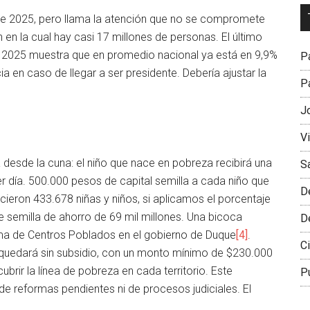
Dr
de 2025, pero llama la atención que no se compromete
L
 en la cual hay casi 17 millones de personas. El último
M
 2025 muestra que en promedio nacional ya está en 9,9%
Pa
ncia en caso de llegar a ser presidente. Debería ajustar la
Pa
J
V
 desde la cuna: el niño que nace en pobreza recibirá una
S
r día. 500.000 pesos de capital semilla a cada niño que
D
ieron 433.678 niñas y niños, si aplicamos el porcentaje
e semilla de ahorro de 69 mil millones. Una bicoca
D
ama de Centros Poblados en el gobierno de Duque
[4]
.
Ci
quedará sin subsidio, con un monto mínimo de $230.000
rir la línea de pobreza en cada territorio. Este
P
 reformas pendientes ni de procesos judiciales. El