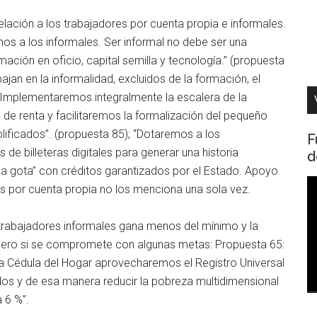
ción a los trabajadores por cuenta propia e informales.
 a los informales. Ser informal no debe ser una
ación en oficio, capital semilla y tecnología.” (propuesta
jan en la informalidad, excluidos de la formación, el
. “Implementaremos integralmente la escalera de la
de renta y facilitaremos la formalización del pequeño
lificados”. (propuesta 85); “Dotaremos a los
F
e billeteras digitales para generar una historia
d
ta a gota” con créditos garantizados por el Estado. Apoyo
R
es por cuenta propia no los menciona una sola vez.
d
v
 trabajadores informales gana menos del mínimo y la
 pero si se compromete con algunas metas: Propuesta 65:
on la Cédula del Hogar aprovecharemos el Registro Universal
os y de esa manera reducir la pobreza multidimensional
 6 %”.