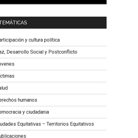
00:00
01:04
a. Carolina Corcho Mejía,
Presidenta Corporación
TEMÁTICAS
atinoamericana Sur, Vicepresidenta Federación
édica Colombiana
rticipación y cultura política
z, Desarrollo Social y Postconflicto
ovenes
ictimas
alud
erechos humanos
emocracia y ciudadania
udades Equitativas – Territorios Equitativos
ublicaciones