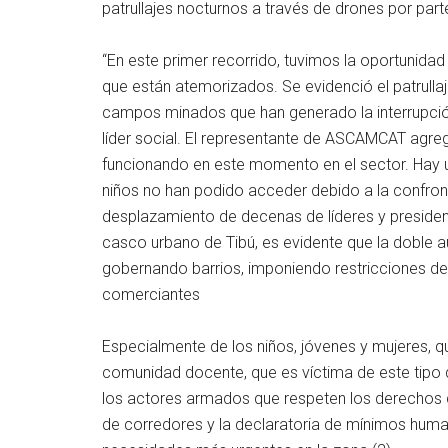
patrullajes nocturnos a través de drones por par
“En este primer recorrido, tuvimos la oportunid
que están atemorizados. Se evidenció el patrull
campos minados que han generado la interrupción 
líder social. El representante de ASCAMCAT agre
funcionando en este momento en el sector. Hay u
niños no han podido acceder debido a la confro
desplazamiento de decenas de líderes y presiden
casco urbano de Tibú, es evidente que la doble a
gobernando barrios, imponiendo restricciones de 
comerciantes
Especialmente de los niños, jóvenes y mujeres, 
comunidad docente, que es víctima de este tipo d
los actores armados que respeten los derechos d
de corredores y la declaratoria de mínimos humani