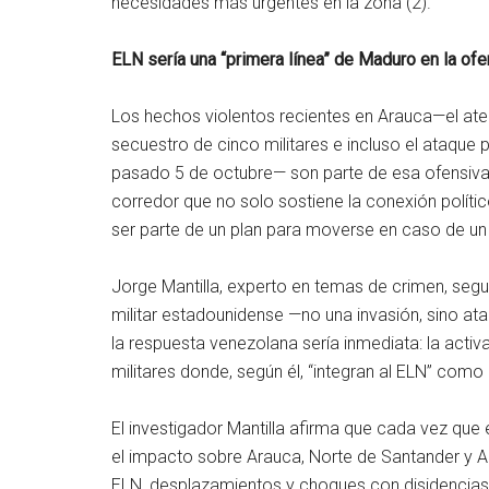
necesidades más urgentes en la zona (2).
ELN sería una “primera línea” de Maduro en la of
Los hechos violentos recientes en Arauca—el ate
secuestro de cinco militares e incluso el ataque 
pasado 5 de octubre— son parte de esa ofensiva i
corredor que no solo sostiene la conexión político
ser parte de un plan para moverse en caso de un
Jorge Mantilla, experto en temas de crimen, segur
militar estadounidense —no una invasión, sino at
la respuesta venezolana sería inmediata: la activ
militares donde, según él, “integran al ELN” como
El investigador Mantilla afirma que cada vez q
el impacto sobre Arauca, Norte de Santander y A
ELN, desplazamientos y choques con disidencias