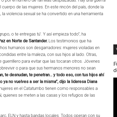
a o por el número de familias desplazadas. Hay una guerra
 el cuerpo de las mujeres. En este rincón del país, donde la
la violencia sexual se ha convertido en una herramienta
grupo, o te entregas tú’. Y así empieza todo”, ha
Paz en Norte de Santander.
Los testimonios que ha
chos humanos son desgarradores: mujeres violadas en
ndidas entre la maleza, con sus hijos al lado. Otras,
errillero para evitar que las tocaran otros. Jóvenes
F
sobrevivir o para que sus hermanos menores no sean
d
tan, te desnudan, te penetran… y todo eso, con tus hijos ahí
R
ya no vuelves a ser la misma”, dijo la lideresa Diana
d
 mujeres en el Catatumbo tienen como responsables a
v
, quienes se meten a las casas y los refugios de las
s Farc, ELN y hasta bandas locales. Todos operan con su