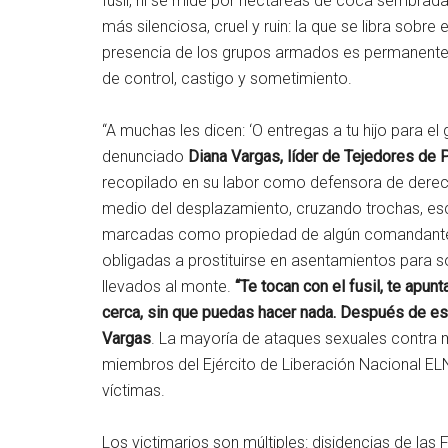
fusil, ni se mide por hectáreas de coca sembrad
más silenciosa, cruel y ruin: la que se libra sobre
presencia de los grupos armados es permanente, 
de control, castigo y sometimiento.
“A muchas les dicen: ‘O entregas a tu hijo para el 
denunciado
Diana Vargas, líder de Tejedores de 
recopilado en su labor como defensora de dere
medio del desplazamiento, cruzando trochas, esco
marcadas como propiedad de algún comandante gu
obligadas a prostituirse en asentamientos para 
llevados al monte.
“Te tocan con el fusil, te apun
cerca, sin que puedas hacer nada. Después de eso 
Vargas
. La mayoría de ataques sexuales contra
miembros del Ejército de Liberación Nacional ELN
víctimas.
Los victimarios son múltiples: disidencias de la