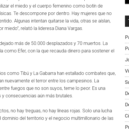
ilizar el miedo y el cuerpo femenino como botín de
s físicas. Te descompone por dentro. Hay mujeres que no
Dr
tido. Algunas intentan quitarse la vida, otras se aíslan,
L
 miedo”, relató la lideresa Diana Vargas.
M
Pa
a dejado más de 50.000 desplazados y 70 muertos. La
Pa
ida como Efer, con la que recauda dinero para sostener el
J
V
cipios como Tibú y La Gabarra han estallado combates que,
ran nuevamente el terror entre los campesinos. La
S
entre fuegos que no son suyos, teme lo peor. Es una
D
 y consecuencias aún más brutales.
D
os, no hay treguas, no hay líneas rojas. Solo una lucha
Ci
l dominio del territorio y el negocio multimillonario de las
P