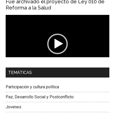
Fue archivado el proyecto de Ley 010 de
Reforma a la Salud
Reproductor
de
vídeo
00:00
01:04
TEMÁTICAS
Dra. Carolina Corcho Mejía,
Presidenta Corporación
Latinoamericana Sur, Vicepresidenta Federación Médica
Participación y cultura política
Colombiana
Paz, Desarrollo Social y Postconflicto
Jovenes