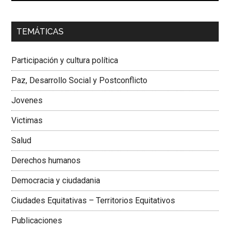
00:00
01:04
TEMÁTICAS
Dra. Carolina Corcho Mejía,
Presidenta Corporación
Latinoamericana Sur, Vicepresidenta Federación Médica
Participación y cultura política
Colombiana
Paz, Desarrollo Social y Postconflicto
Jovenes
Victimas
Salud
Derechos humanos
Democracia y ciudadania
Ciudades Equitativas – Territorios Equitativos
Publicaciones