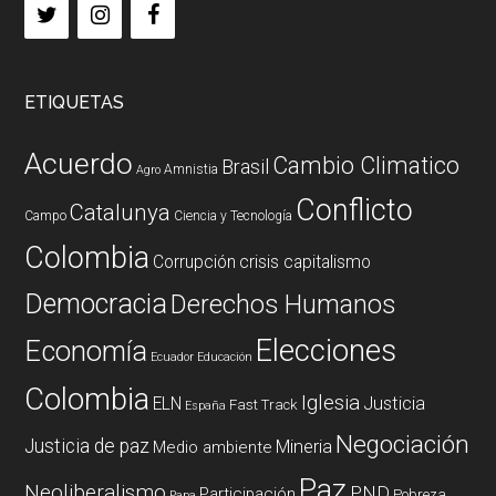
ETIQUETAS
Acuerdo
Cambio Climatico
Brasil
Amnistia
Agro
Conflicto
Catalunya
Campo
Ciencia y Tecnología
Colombia
Corrupción
crisis capitalismo
Democracia
Derechos Humanos
Elecciones
Economía
Ecuador
Educación
Colombia
Iglesia
ELN
Justicia
Fast Track
España
Negociación
Justicia de paz
Mineria
Medio ambiente
Paz
Neoliberalismo
PND
Participación
Pobreza
Papa