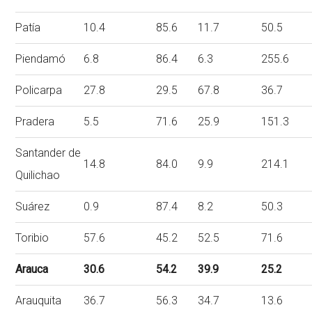
Patía
10.4
85.6
11.7
50.5
Piendamó
6.8
86.4
6.3
255.6
Policarpa
27.8
29.5
67.8
36.7
Pradera
5.5
71.6
25.9
151.3
Santander de
14.8
84.0
9.9
214.1
Quilichao
Suárez
0.9
87.4
8.2
50.3
Toribio
57.6
45.2
52.5
71.6
Arauca
30.6
54.2
39.9
25.2
Arauquita
36.7
56.3
34.7
13.6