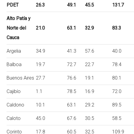
PDET
26.3
49.1
45.5
131.7
Alto Patía y
Norte del
21.0
63.1
32.9
83.3
Cauca
Argelia
34.9
41.3
57.6
40.0
Balboa
19.7
72.7
22.7
78.4
Buenos Aires
27.7
76.6
19.1
80.1
Cajibío
1.1
78.5
16.9
72.0
Caldono
10.1
63.1
29.2
89.5
Caloto
45.0
67.6
30.5
58.5
Corinto
17.8
60.5
32.5
109.9