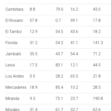
Cumbitara
8.8
79.0
16.2
43.0
El Rosario
57.8
0.7
99.1
17.8
El Tambo
12.9
54.5
43.6
18.2
Florida
31.2
54.2
41.1
141.3
Jambaló
35.5
43.7
54.4
71.2
Leiva
17.5
83.1
12.1
44.5
Los Andes
0.5
28.2
65.5
21.8
Mercaderes
18.9
85.4
10.2
28.3
Miranda
9.3
75.1
23.7
190.8
Morales
31.4
61.7
32.7
62.6