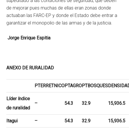
supeditado a las condiciones de seguridad, que deben
de mejorar pues muchas de ellas eran zonas donde
actuaban las FARC-EP y donde el Estado debe entrar a
garantizar el monopolio de las armas y de la justicia.
Jorge Enrique Espitia
ANEXO DE RURALIDAD
PTERRETNICO
PTAGRO
PTBOSQUES
DENSIDA
Líder índice
–
54.3
32.9
15,936.5
de ruralidad
Itagui
–
54.3
32.9
15,936.5