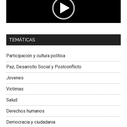
00:00
01:04
TEMÁTICAS
Dra. Carolina Corcho Mejía,
Presidenta Corporación
Latinoamericana Sur, Vicepresidenta Federación Médica
Participación y cultura política
Colombiana
Paz, Desarrollo Social y Postconflicto
Jovenes
Victimas
Salud
Derechos humanos
Democracia y ciudadania