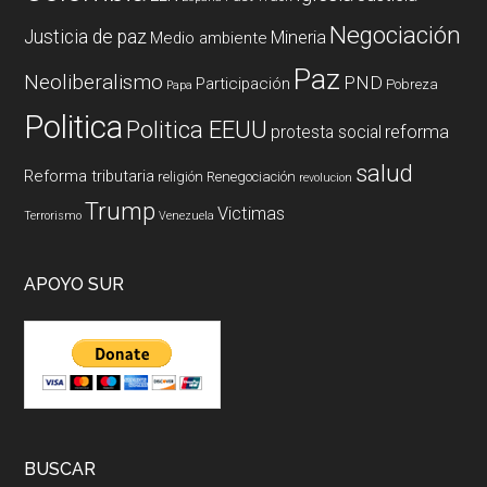
Negociación
Justicia de paz
Mineria
Medio ambiente
Paz
Neoliberalismo
PND
Participación
Pobreza
Papa
Politica
Politica EEUU
reforma
protesta social
salud
Reforma tributaria
religión
Renegociación
revolucion
Trump
Victimas
Terrorismo
Venezuela
APOYO SUR
BUSCAR