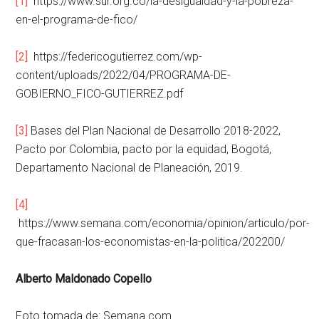
[1]
https://www.sur.org.co/la-desigualdad-y-la-pobreza-
en-el-programa-de-fico/
[2]
https://federicogutierrez.com/wp-
content/uploads/2022/04/PROGRAMA-DE-
GOBIERNO_FICO-GUTIERREZ.pdf
[3]
Bases del Plan Nacional de Desarrollo 2018-2022,
Pacto por Colombia, pacto por la equidad, Bogotá,
Departamento Nacional de Planeación, 2019.
[4]
https://www.semana.com/economia/opinion/articulo/por-
que-fracasan-los-economistas-en-la-politica/202200/
Alberto Maldonado Copello
Foto tomada de: Semana.com