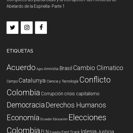
Abelardo de la Espriella- Parte 1
ETIQUETAS
Acuerdo
Cambio Climatico
Brasil
Amnistia
Agro
Conflicto
Catalunya
Campo
Ciencia y Tecnología
Colombia
Corrupción
crisis capitalismo
Democracia
Derechos Humanos
Elecciones
Economía
Ecuador
Educación
Colombia
Iglesia
ELN
Justicia
Fast Track
España