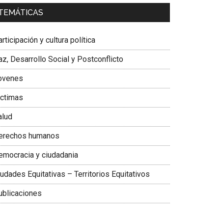
a. Carolina Corcho Mejía,
Presidenta Corporación
TEMÁTICAS
atinoamericana Sur, Vicepresidenta Federación
édica Colombiana
rticipación y cultura política
z, Desarrollo Social y Postconflicto
ovenes
ictimas
alud
erechos humanos
emocracia y ciudadania
udades Equitativas – Territorios Equitativos
ublicaciones