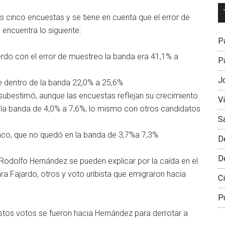
Dr
 cinco encuestas y se tiene en cuenta que el error de
L
ncuentra lo siguiente:
M
Pa
rdo con el error de muestreo la banda era 41,1% a
Pa
J
e dentro de la banda 22,0% a 25,6%
subestimó, aunque las encuestas reflejan su crecimiento
V
 la banda de 4,0% a 7,6%, lo mismo con otros candidatos
S
nco, que no quedó en la banda de 3,7%a 7,3%.
D
D
Rodolfo Hernández se pueden explicar por la caída en el
ra Fajardo, otros y voto uribista que emigraron hacia
Ci
P
tos votos se fueron hacia Hernández para derrotar a