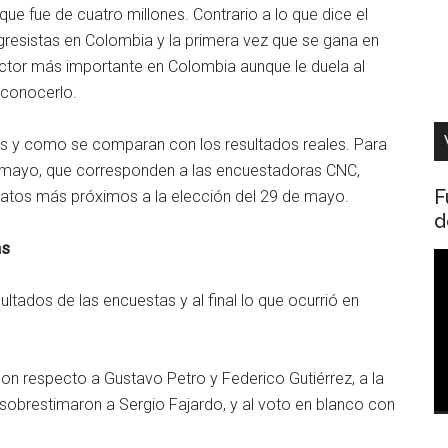
ue fue de cuatro millones. Contrario a lo que dice el
gresistas en Colombia y la primera vez que se gana en
 actor más importante en Colombia aunque le duela al
econocerlo.
as y como se comparan con los resultados reales. Para
e mayo, que corresponden a las encuestadoras CNC,
F
datos más próximos a la elección del 29 de mayo.
d
as
R
d
ultados de las encuestas y al final lo que ocurrió en
v
on respecto a Gustavo Petro y Federico Gutiérrez, a la
sobrestimaron a Sergio Fajardo, y al voto en blanco con