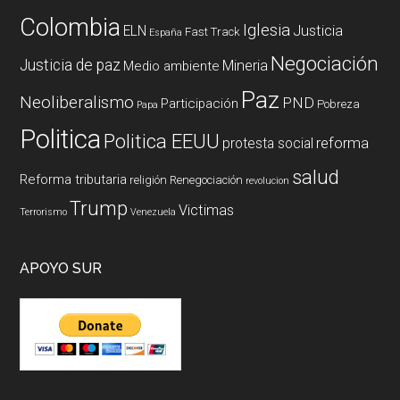
Colombia
Iglesia
ELN
Justicia
Fast Track
España
Negociación
Justicia de paz
Mineria
Medio ambiente
Paz
Neoliberalismo
PND
Participación
Pobreza
Papa
Politica
Politica EEUU
reforma
protesta social
salud
Reforma tributaria
religión
Renegociación
revolucion
Trump
Victimas
Terrorismo
Venezuela
APOYO SUR