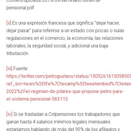
content/uploads/2019/09/seminario-sistema-
pensional.pdf
[ii]
Es una expresión francesa que significa “dejar hacer,
dejar pasar” para referirse a un estado con pocas o nulas
regulaciones en el comercio, la economía, las relaciones
laborales, la seguridad social, y adicional una baja
tributación.
[iii]
Fuente:
https://twitter.com/petrogustavo/status/15052616150585
ref_src=twsrc%5Etfw%7Ctwcamp%5Etweetembed%7Ctwter
2022%2Fel-regimen-de-pilares-que-propone-petro-para-
el-sistema-pensional-563115
[iv]
Si se trasladan a Colpensiones los trabajadores que
ganan hasta 4 salarios mínimos legales mensuales
estaríamos hablando de más del 95% de los afiliados y