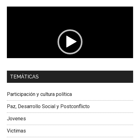
Reproductor
de
vídeo
00:00
01:04
TEMÁTICAS
Dra. Carolina Corcho Mejía,
Presidenta Corporación
Latinoamericana Sur, Vicepresidenta Federación Médica
Participación y cultura política
Colombiana
Paz, Desarrollo Social y Postconflicto
Jovenes
Victimas