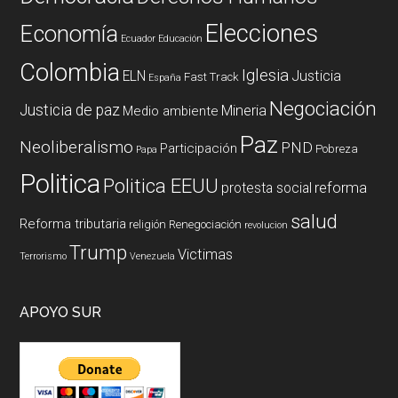
Elecciones
Economía
Ecuador
Educación
Colombia
Iglesia
ELN
Justicia
Fast Track
España
Negociación
Justicia de paz
Mineria
Medio ambiente
Paz
Neoliberalismo
PND
Participación
Pobreza
Papa
Politica
Politica EEUU
reforma
protesta social
salud
Reforma tributaria
religión
Renegociación
revolucion
Trump
Victimas
Terrorismo
Venezuela
APOYO SUR