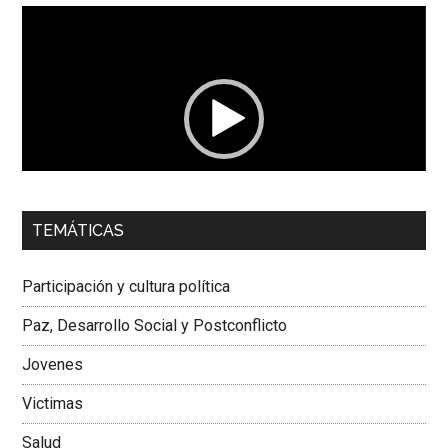
Reproductor
de
vídeo
00:00
01:04
TEMÁTICAS
Dra. Carolina Corcho Mejía,
Presidenta Corporación
Latinoamericana Sur, Vicepresidenta Federación Médica
Participación y cultura política
Colombiana
Paz, Desarrollo Social y Postconflicto
Jovenes
Victimas
Salud