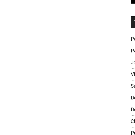
Dr
L
M
Pa
Pa
J
V
S
D
D
Ci
P