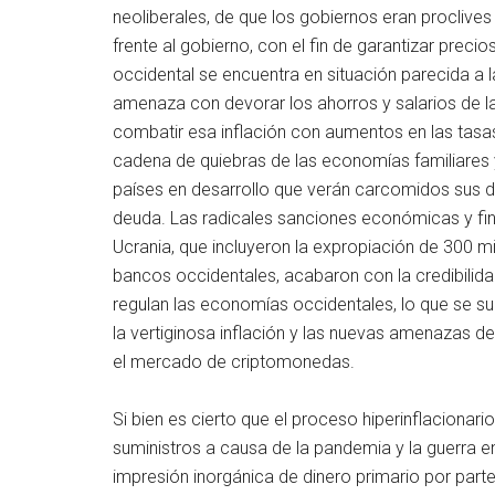
neoliberales, de que los gobiernos eran proclives 
frente al gobierno, con el fin de garantizar preci
occidental se encuentra en situación parecida a 
amenaza con devorar los ahorros y salarios de l
combatir esa inflación con aumentos en las tas
cadena de quiebras de las economías familiares y
países en desarrollo que verán carcomidos sus dé
deuda. Las radicales sanciones económicas y fina
Ucrania, que incluyeron la expropiación de 300 m
bancos occidentales, acabaron con la credibilid
regulan las economías occidentales, lo que se s
la vertiginosa inflación y las nuevas amenazas 
el mercado de criptomonedas.
Si bien es cierto que el proceso hiperinflacionar
suministros a causa de la pandemia y la guerra en
impresión inorgánica de dinero primario por part