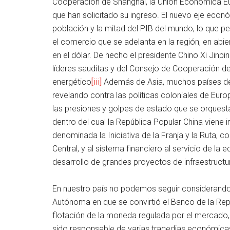
Cooperación de Shanghái, la Unión Económica Eu
que han solicitado su ingreso. El nuevo eje econ
población y la mitad del PIB del mundo, lo que perm
el comercio que se adelanta en la región, en abie
en el dólar. De hecho el presidente Chino Xi Jinp
líderes sauditas y del Consejo de Cooperación de
energético
[iii]
Además de Asia, muchos países de 
revelando contra las políticas coloniales de Eur
las presiones y golpes de estado que se orquest
dentro del cual la República Popular China viene 
denominada la Iniciativa de la Franja y la Ruta,
Central, y al sistema financiero al servicio de la 
desarrollo de grandes proyectos de infraestructu
En nuestro país no podemos seguir considerand
Autónoma en que se convirtió el Banco de la Repub
flotación de la moneda regulada por el mercado, y
sido responsable de varias tragedias económicas