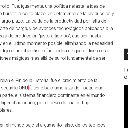
ollo. Fue, igualmente, una política nefasta la idea de
bursátil a corto plazo, en detrimento de la producción y
argo plazo. La caída de la productividad por falta de
sporte de carga, y de avances tecnológicos aplicados a la
egia de producción “justo a tiempo”, que significaba
y en el último momento posible, eliminando la necesidad
dujo el neoliberalismo fue la idea de que el dinero era
ciones mágicas mas allá de su rol fundamental de ser
F
d
reían el Fin de la Historia, fue el crecimiento de la
, según la ONU
[i]
, tiene bajo amenaza de inseguridad
R
a parte, el sistema financiero dominante en el mundo
d
iperinflacionario, por el peso de una burbuja
v
ólares.
n el mundo bajo el argumento falso, de los teóricos