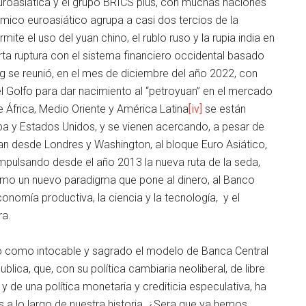
roasiática y el grupo BRICS plus, con muchas naciones
ómico euroasiático agrupa a casi dos tercios de la
ite el uso del yuan chino, el rublo ruso y la rupia india en
rta ruptura con el sistema financiero occidental basado
ing se reunió, en el mes de diciembre del año 2022, con
l Golfo para dar nacimiento al “petroyuan” en el mercado
África, Medio Oriente y América Latina
[iv]
se están
opa y Estados Unidos, y se vienen acercando, a pesar de
an desde Londres y Washington, al bloque Euro Asiático,
impulsando desde el año 2013 la nueva ruta de la seda,
 como un nuevo paradigma que pone al dinero, al Banco
economía productiva, la ciencia y la tecnología, y el
ra.
o como intocable y sagrado el modelo de Banca Central
lica, que, con su política cambiaria neoliberal, de libre
 de una política monetaria y crediticia especulativa, ha
 a lo largo de nuestra historia. ¿Sera que ya hemos