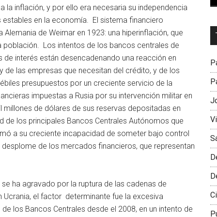
a la inflación, y por ello era necesaria su independencia
os estables en la economía. El sistema financiero
Dr
la Alemania de Weimar en 1923: una hiperinflación, que
L
a población. Los intentos de los bancos centrales de
M
as de interés están desencadenando una reacción en
Pa
 de las empresas que necesitan del crédito, y de los
Pa
biles presupuestos por un creciente servicio de la
ncieras impuestas a Rusia por su intervención militar en
J
il millones de dólares de sus reservas depositadas en
V
ad de los principales Bancos Centrales Autónomos que
umó a su creciente incapacidad de someter bajo control
S
de desplome de los mercados financieros, que representan
D
D
io se ha agravado por la ruptura de las cadenas de
Ci
 Ucrania, el factor determinante fue la excesiva
e de los Bancos Centrales desde el 2008, en un intento de
P