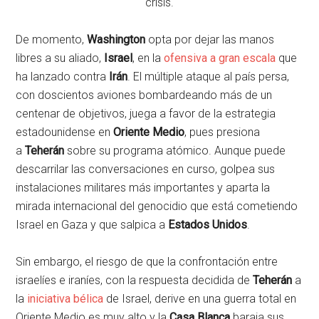
crisis.
De momento,
Washington
opta por dejar las manos
libres a su aliado,
Israel
, en la
ofensiva a gran escala
que
ha lanzado contra
Irán
. El múltiple ataque al país persa,
con doscientos aviones bombardeando más de un
centenar de objetivos, juega a favor de la estrategia
estadounidense en
Oriente Medio
, pues presiona
a
Teherán
sobre su programa atómico. Aunque puede
descarrilar las conversaciones en curso, golpea sus
instalaciones militares más importantes y aparta la
mirada internacional del genocidio que está cometiendo
Israel en Gaza y que salpica a
Estados Unidos
.
Sin embargo, el riesgo de que la confrontación entre
israelíes e iraníes, con la respuesta decidida de
Teherán
a
la
iniciativa bélica
de Israel, derive en una guerra total en
Oriente Medio es muy alto y la
Casa Blanca
baraja sus