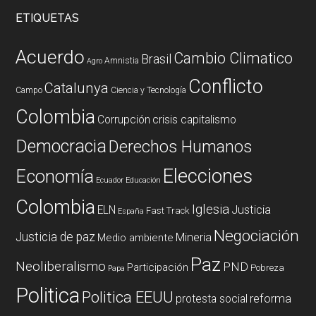
ETIQUETAS
Acuerdo
Cambio Climatico
Brasil
Amnistia
Agro
Conflicto
Catalunya
Campo
Ciencia y Tecnología
Colombia
Corrupción
crisis capitalismo
Democracia
Derechos Humanos
Elecciones
Economía
Ecuador
Educación
Colombia
Iglesia
ELN
Justicia
Fast Track
España
Negociación
Justicia de paz
Mineria
Medio ambiente
Paz
Neoliberalismo
PND
Participación
Pobreza
Papa
Politica
Politica EEUU
reforma
protesta social