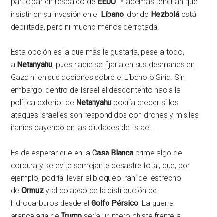
participar en respaldo de
EEUU
. Y además tendrían que
insistir en su invasión en el
Líbano
, donde
Hezbolá
está
debilitada, pero ni mucho menos derrotada.
Esta opción es la que más le gustaría, pese a todo,
a
Netanyahu
, pues nadie se fijaría en sus desmanes en
Gaza ni en sus acciones sobre el Líbano o Siria. Sin
embargo, dentro de Israel el descontento hacia la
política exterior de
Netanyahu
podría crecer si los
ataques israelíes son respondidos con drones y misiles
iraníes cayendo en las ciudades de Israel.
Es de esperar que en la
Casa Blanca
prime algo de
cordura y se evite semejante desastre total, que, por
ejemplo, podría llevar al bloqueo iraní del estrecho
de
Ormuz
y al colapso de la distribución de
hidrocarburos desde el
Golfo Pérsico
. La guerra
arancelaria de
Trump
sería un mero chiste frente a