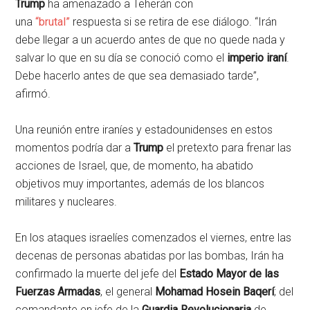
Trump
ha amenazado a Teherán con
una
“brutal”
respuesta si se retira de ese diálogo. “Irán
debe llegar a un acuerdo antes de que no quede nada y
salvar lo que en su día se conoció como el
imperio iraní
.
Debe hacerlo antes de que sea demasiado tarde”,
afirmó.
Una reunión entre iraníes y estadounidenses en estos
momentos podría dar a
Trump
el pretexto para frenar las
acciones de Israel, que, de momento, ha abatido
objetivos muy importantes, además de los blancos
militares y nucleares.
En los ataques israelíes comenzados el viernes, entre las
decenas de personas abatidas por las bombas, Irán ha
confirmado la muerte del jefe del
Estado Mayor de las
Fuerzas Armadas
, el general
Mohamad Hosein Baqerí
; del
comandante en jefe de la
Guardia Revolucionaria
de