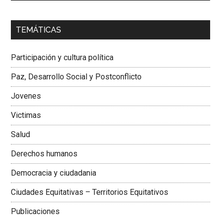
00:00
01:04
TEMÁTICAS
Dra. Carolina Corcho Mejía,
Presidenta Corporación
Latinoamericana Sur, Vicepresidenta Federación Médica
Participación y cultura política
Colombiana
Paz, Desarrollo Social y Postconflicto
Jovenes
Victimas
Salud
Derechos humanos
Democracia y ciudadania
Ciudades Equitativas – Territorios Equitativos
Publicaciones