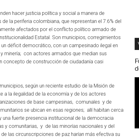
nden hacer justicia política y social a manera de
de la periferia colombiana, que representan el 7.6% del
camente afectados por el conflicto político armado de
institucionalidad Estatal. Son municipios, corregimientos
 un déficit democrático, con un campesinado ilegal en
 y minería; con actores armados que median sus
F
 un concepto de construcción de ciudadanía casi
d
R
municipios, según un reciente estudio de la Misión de
d
e a la ilegalidad de la economía y de los actores
v
rganizaciones de base campesinas, comunales y de
nitarios se ubican en esas regiones; allí habitan cerca
y una fuerte presencia institucional de la democracia
cas y comunitarias, y de las minorías nacionales y del
e las circunscripciones de paz harían más efectiva su