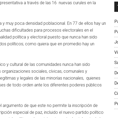
epresentativa a través de las 16 nuevas curules en la
Dr
L
M
Pa
y muy poca densidad poblacional. En 77 de ellos hay un
uchas dificultades para procesos electorales en el
Pa
alidad política y electoral puesto que nunca han sido
J
tidos políticos; como quiera que en promedio hay un
V
S
tico y cultural de las comunidades nunca han sido
as organizaciones sociales, cívicas, comunales y
D
egítimas y legales de las minorías nacionales, quienes
D
ses de todo orden ante los diferentes poderes públicos
Ci
P
el argumento de que este no permite la inscripción de
ipción especial de paz, incluido el nuevo partido político