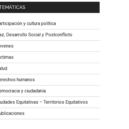
a. Carolina Corcho Mejía,
Presidenta Corporación
TEMÁTICAS
atinoamericana Sur, Vicepresidenta Federación
édica Colombiana
rticipación y cultura política
z, Desarrollo Social y Postconflicto
ovenes
ictimas
alud
erechos humanos
emocracia y ciudadania
udades Equitativas – Territorios Equitativos
ublicaciones