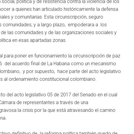
social, política y de resistencia contra la violencia de los
nocer a quienes han articulado históricamente la defensa
iales y comunitarias. Esta circunscripción, seguro
 las comunidades; y a largo plazo, empoderara a los
s de las comunidades y de las organizaciones sociales y
lítica en esas apartadas zonas.
gal para poner en funcionamiento la circunscripción de paz
.3.6 del acuerdo final de La Habana como un mecanismo
lombiano, y por supuesto, hace parte del acto legislativo
s al ordenamiento constitucional colombiano.
cto del acto legislativo 05 de 2017 del Senado en el cual
Cámara de representantes a través de una
 gravosa la crisis por la que está atravesando el camino
na.
hivo definitivo de la reforma política también quedo de