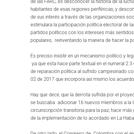
de las FARC, es desconocer la historia de la lucha 
habitantes de esas regiones periféricas, y desco
de sus interés a través de las organizaciones soc
estimulara la participación política electoral de
partidos políticos con los intereses más sentido
populares, reinventando la manera de hacer la po
Es preciso insistir en un mecanismo político y le
ya que esta hace parte textual en el numeral 2
de reparación política al sufrido campesinado co
02 de 2017 que incorpora así mismo los acuerdo
Hay que decir, que la derrota sufrida por el proye
se buscaba adicionar 16 nuevos miembros a la 
circunscripción transitoria para la paz, hace más
de la implementación de lo acordado en La Haba
De otro lado, el Congreso de Colombia con el arc