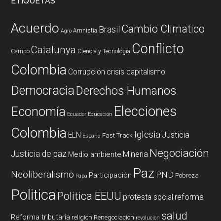
ETIQUETAS
Acuerdo
Cambio Climatico
Brasil
Amnistia
Agro
Conflicto
Catalunya
Campo
Ciencia y Tecnología
Colombia
Corrupción
crisis capitalismo
Democracia
Derechos Humanos
Elecciones
Economía
Ecuador
Educación
Colombia
Iglesia
ELN
Justicia
Fast Track
España
Negociación
Justicia de paz
Mineria
Medio ambiente
Paz
Neoliberalismo
PND
Participación
Pobreza
Papa
Politica
Politica EEUU
reforma
protesta social
salud
Reforma tributaria
religión
Renegociación
revolucion