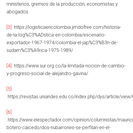
ministerios, gremios de la producción, economistas y
abogados.
[3]
https://logisticaencolombia.jimdofree.com/historia-
de-la-log%C3%ADstica-en-colombia/escenario-
exportador-1967-1974/colombia-el-jap%C3%B3n-de-
sudam%C3%A9rica-1975-1989/
[4]
https://www.sur.org.co/la-limitada-nocion-de-cambio-
y-progreso-social-de-alejandro-gaviria/
[5]
https://revistas.uniandes.edu.co/index.php/dys/article/view
[6]
https://www.elespectador.com/opinion/columnistas/mauric
botero-caicedo/dos-nubarrones-se-perfilan-en-el-