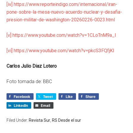
[iv]
https://www.reporteindigo.com/internacional/iran-
pone-sobre-la-mesa-nuevo-acuerdo-nuclear-y-desafia-
presion-militar-de-washington-20260226-0023.html
[v]
https://www.youtube.com/watch?v=1CLoTnM9a_I
[vi]
https://www.youtube.com/watch?v=pkcS3FQfjKI
Carlos Julio Diaz Lotero
Foto tomada de: BBC
Facebook
Tweet
Like
Share
LinkedIn
Email
Filed Under:
Revista Sur
,
RS Desde el sur