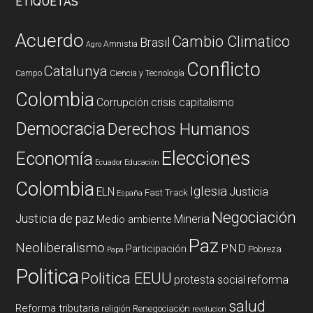
ETIQUETAS
Acuerdo
Cambio Climatico
Brasil
Amnistia
Agro
Conflicto
Catalunya
Campo
Ciencia y Tecnología
Colombia
Corrupción
crisis capitalismo
Democracia
Derechos Humanos
Elecciones
Economía
Ecuador
Educación
Colombia
Iglesia
ELN
Justicia
Fast Track
España
Negociación
Justicia de paz
Mineria
Medio ambiente
Paz
Neoliberalismo
PND
Participación
Pobreza
Papa
Politica
Politica EEUU
reforma
protesta social
salud
Reforma tributaria
religión
Renegociación
revolucion