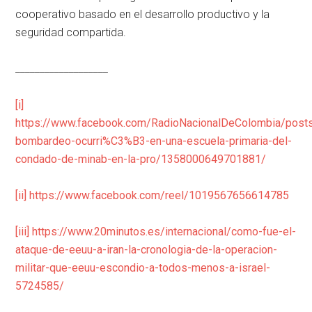
cooperativo basado en el desarrollo productivo y la
seguridad compartida.
___________________
[i]
https://www.facebook.com/RadioNacionalDeColombia/post
bombardeo-ocurri%C3%B3-en-una-escuela-primaria-del-
condado-de-minab-en-la-pro/1358000649701881/
[ii]
https://www.facebook.com/reel/1019567656614785
[iii]
https://www.20minutos.es/internacional/como-fue-el-
ataque-de-eeuu-a-iran-la-cronologia-de-la-operacion-
militar-que-eeuu-escondio-a-todos-menos-a-israel-
5724585/