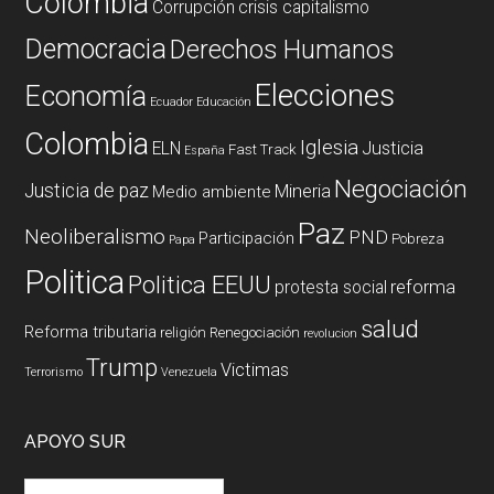
Colombia
Corrupción
crisis capitalismo
Democracia
Derechos Humanos
Elecciones
Economía
Ecuador
Educación
Colombia
Iglesia
ELN
Justicia
Fast Track
España
Negociación
Justicia de paz
Mineria
Medio ambiente
Paz
Neoliberalismo
PND
Participación
Pobreza
Papa
Politica
Politica EEUU
reforma
protesta social
salud
Reforma tributaria
religión
Renegociación
revolucion
Trump
Victimas
Terrorismo
Venezuela
APOYO SUR