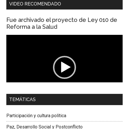
VIDEO RECOMENDADO
Fue archivado el proyecto de Ley 010 de
Reforma a la Salud
Reproductor
de
vídeo
00:00
01:04
TEMÁTICAS
Dra. Carolina Corcho Mejía,
Presidenta Corporación
Latinoamericana Sur, Vicepresidenta Federación Médica
Participación y cultura política
Colombiana
Paz, Desarrollo Social y Postconflicto