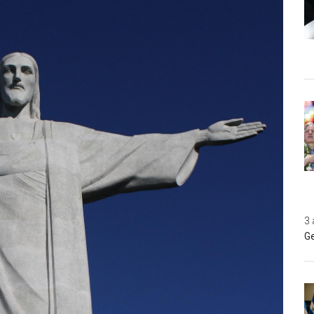
3 
Ge