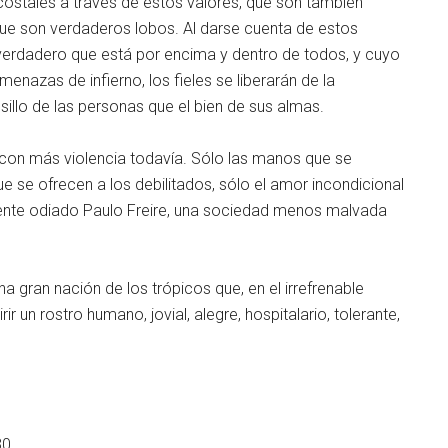
ecostales a través de estos valores, que son también
que son verdaderos lobos. Al darse cuenta de estos
 verdadero que está por encima y dentro de todos, y cuyo
nazas de infierno, los fieles se liberarán de la
illo de las personas que el bien de sus almas.
a con más violencia todavía. Sólo las manos que se
 se ofrecen a los debilitados, sólo el amor incondicional
amente odiado Paulo Freire, una sociedad menos malvada
na gran nación de los trópicos que, en el irrefrenable
 un rostro humano, jovial, alegre, hospitalario, tolerante,
30