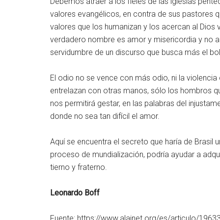
Debemos atraer a los fieles de las iglesias pent
valores evangélicos, en contra de sus pastores 
valores que los humanizan y los acercan al Dios
verdadero nombre es amor y misericordia y no ame
servidumbre de un discurso que busca más el bols
El odio no se vence con más odio, ni la violenci
entrelazan con otras manos, sólo los hombros que
nos permitirá gestar, en las palabras del injust
donde no sea tan difícil el amor.
Aquí se encuentra el secreto que haría de Brasil u
proceso de mundialización, podría ayudar a adquirir
tierno y fraterno.
Leonardo Boff
Fuente: https://www.alainet.org/es/articulo/1963