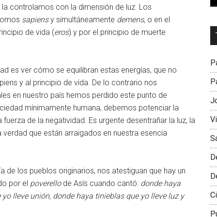
gión la controlamos con la dimensión de luz. Los
 somos
sapiens
y simultáneamente
demens
, o en el
Dr
ncipio de vida (
eros
) y por el principio de muerte
L
M
Pa
ad es ver cómo se equilibran estas energías, que no
Pa
ns y al principio de vida. De lo contrario nos
les en nuestro país hemos perdido este punto de
J
a sociedad mínimamente humana, debemos potenciar la
V
 fuerza de la negatividad. Es urgente desentrañar la luz, la
 la verdad que están arraigados en nuestra esencia
S
D
ía de los pueblos originarios, nos atestiguan que hay un
D
do por el
poverello
de Asís cuando cantó:
donde haya
Ci
yo lleve unión, donde haya tinieblas que yo lleve luz y
P