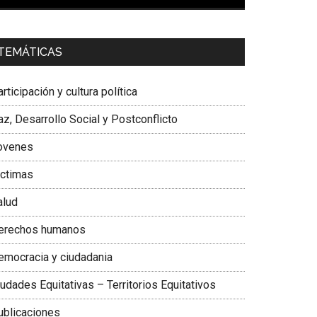
00:00
01:04
a. Carolina Corcho Mejía,
Presidenta Corporación
TEMÁTICAS
atinoamericana Sur, Vicepresidenta Federación
édica Colombiana
rticipación y cultura política
z, Desarrollo Social y Postconflicto
ovenes
ictimas
alud
erechos humanos
emocracia y ciudadania
udades Equitativas – Territorios Equitativos
ublicaciones