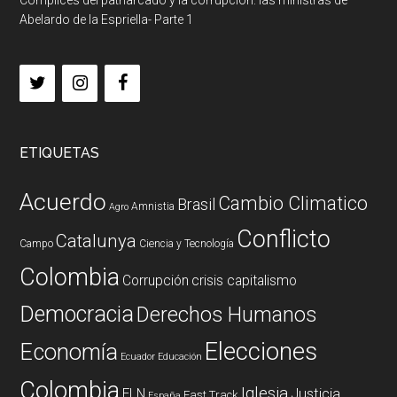
Abelardo de la Espriella- Parte 1
ETIQUETAS
Acuerdo
Cambio Climatico
Brasil
Amnistia
Agro
Conflicto
Catalunya
Campo
Ciencia y Tecnología
Colombia
Corrupción
crisis capitalismo
Democracia
Derechos Humanos
Elecciones
Economía
Ecuador
Educación
Colombia
Iglesia
ELN
Justicia
Fast Track
España