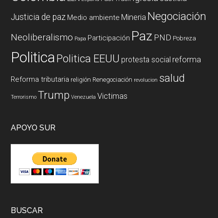
Negociación
Justicia de paz
Mineria
Medio ambiente
Paz
Neoliberalismo
PND
Participación
Pobreza
Papa
Politica
Politica EEUU
reforma
protesta social
salud
Reforma tributaria
religión
Renegociación
revolucion
Trump
Victimas
Terrorismo
Venezuela
APOYO SUR
BUSCAR