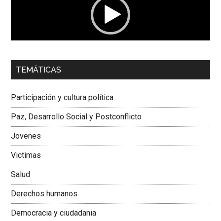
00:00
01:04
TEMÁTICAS
Dra. Carolina Corcho Mejía,
Presidenta Corporación
Latinoamericana Sur, Vicepresidenta Federación Médica
Participación y cultura política
Colombiana
Paz, Desarrollo Social y Postconflicto
Jovenes
Victimas
Salud
Derechos humanos
Democracia y ciudadania