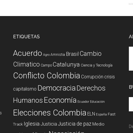
ETIQUETAS
A
Acuerdo
Cambio
Brasil
Amnistia
Agro
Climatico
Catalunya
Campo
Ciencia y Tecnología
Conflicto Colombia
Corrupción
crisis
Democracia
Derechos
B
capitalismo
Economía
Humanos
Ecuador
Educación
Elecciones Colombia
s
ELN
Fast
España
Iglesia
Justicia de paz
Justicia
Medio
Track
Di