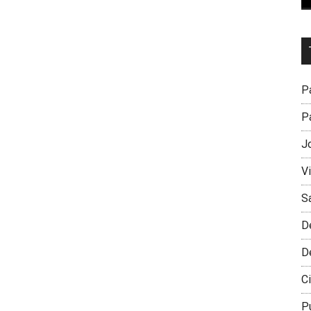
Dr
L
M
Pa
Pa
J
V
S
D
D
Ci
P