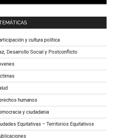
00:00
01:04
a. Carolina Corcho Mejía,
Presidenta Corporación
TEMÁTICAS
atinoamericana Sur, Vicepresidenta Federación
édica Colombiana
rticipación y cultura política
z, Desarrollo Social y Postconflicto
ovenes
ictimas
alud
erechos humanos
emocracia y ciudadania
udades Equitativas – Territorios Equitativos
ublicaciones