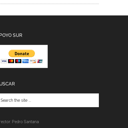
POYO SUR
USCAR
rector: Pedro Santana