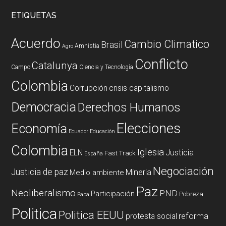
ETIQUETAS
Acuerdo
Cambio Climatico
Brasil
Amnistia
Agro
Conflicto
Catalunya
Campo
Ciencia y Tecnología
Colombia
Corrupción
crisis capitalismo
Democracia
Derechos Humanos
Elecciones
Economía
Ecuador
Educación
Colombia
Iglesia
ELN
Justicia
Fast Track
España
Negociación
Justicia de paz
Mineria
Medio ambiente
Paz
Neoliberalismo
PND
Participación
Pobreza
Papa
Politica
Politica EEUU
reforma
protesta social