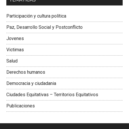
Dra. Carolina Corcho Mejía,
Presidenta Corporación
Latinoamericana Sur, Vicepresidenta Federación Médica
Participación y cultura política
Colombiana
Paz, Desarrollo Social y Postconflicto
Jovenes
Victimas
Salud
Derechos humanos
Democracia y ciudadania
Ciudades Equitativas – Territorios Equitativos
Publicaciones