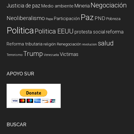
Negociación
Justicia de paz
Mineria
Medio ambiente
Paz
Neoliberalismo
PND
Participación
Pobreza
Papa
Politica
Politica EEUU
reforma
protesta social
salud
Reforma tributaria
religión
Renegociación
revolucion
Trump
Victimas
Terrorismo
Venezuela
APOYO SUR
BUSCAR