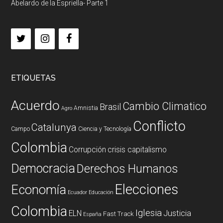
Abelardo de la Espriella- Parte 1
ETIQUETAS
Acuerdo
Cambio Climatico
Brasil
Amnistia
Agro
Conflicto
Catalunya
Campo
Ciencia y Tecnología
Colombia
Corrupción
crisis capitalismo
Democracia
Derechos Humanos
Elecciones
Economía
Ecuador
Educación
Colombia
Iglesia
ELN
Justicia
Fast Track
España