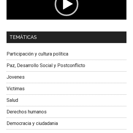
00:00
01:04
TEMÁTICAS
Dra. Carolina Corcho Mejía,
Presidenta Corporación
Latinoamericana Sur, Vicepresidenta Federación Médica
Participación y cultura política
Colombiana
Paz, Desarrollo Social y Postconflicto
Jovenes
Victimas
Salud
Derechos humanos
Democracia y ciudadania