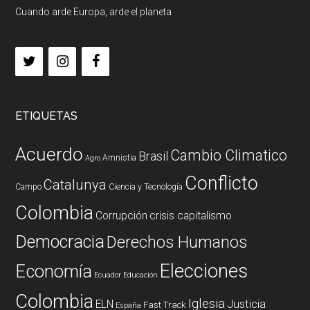
Cuando arde Europa, arde el planeta
ETIQUETAS
Acuerdo
Cambio Climatico
Brasil
Amnistia
Agro
Conflicto
Catalunya
Campo
Ciencia y Tecnología
Colombia
Corrupción
crisis capitalismo
Democracia
Derechos Humanos
Elecciones
Economía
Ecuador
Educación
Colombia
Iglesia
ELN
Justicia
Fast Track
España