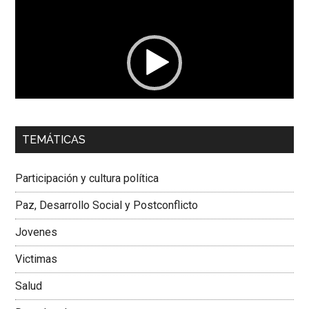
de
vídeo
00:00
01:04
TEMÁTICAS
Dra. Carolina Corcho Mejía,
Presidenta Corporación
Latinoamericana Sur, Vicepresidenta Federación Médica
Participación y cultura política
Colombiana
Paz, Desarrollo Social y Postconflicto
Jovenes
Victimas
Salud