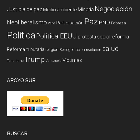
Negociación
Justicia de paz
Mineria
Medio ambiente
Paz
Neoliberalismo
PND
Participación
Pobreza
Papa
Politica
Politica EEUU
reforma
protesta social
salud
Reforma tributaria
religión
Renegociación
revolucion
Trump
Victimas
Terrorismo
Venezuela
APOYO SUR
BUSCAR