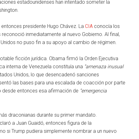
raciones estadounidenses han intentado someter la
shington.
 al entonces presidente Hugo Chávez. La
CIA
conocía los
 reconoció inmediatamente al nuevo Gobierno. Al final,
 Unidos no puso fin a su apoyo al cambio de régimen.
able ficción jurídica. Obama firmó la Orden Ejecutiva
ica interna de Venezuela constituía una
“amenaza inusual
stados Unidos, lo que desencadenó sanciones
sentó las bases para una escalada de coacción por parte
o desde entonces esa afirmación de
“emergencia
ás draconianas durante su primer mandato.
laró a Juan Guaidó, entonces figura de la
mo si Trump pudiera simplemente nombrar a un nuevo