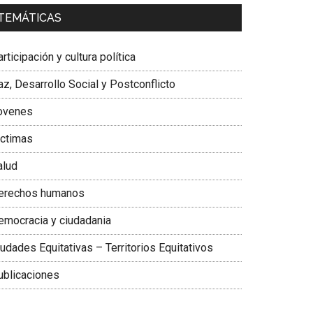
a. Carolina Corcho Mejía,
Presidenta Corporación
TEMÁTICAS
atinoamericana Sur, Vicepresidenta Federación
édica Colombiana
rticipación y cultura política
z, Desarrollo Social y Postconflicto
ovenes
ictimas
alud
erechos humanos
emocracia y ciudadania
udades Equitativas – Territorios Equitativos
ublicaciones