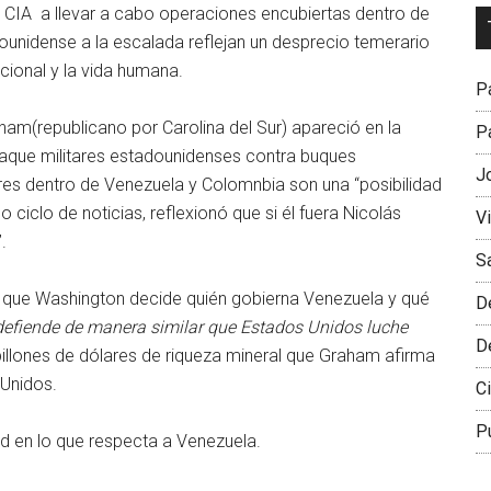
a CIA a llevar a cabo operaciones encubiertas dentro de
Dr
unidense a la escalada reflejan un desprecio temerario
L
cional y la vida humana.
M
Pa
ham(republicano por Carolina del Sur) apareció en la
Pa
ataque militares estadounidenses contra buques
J
res dentro de Venezuela y Colomnbia son una “posibilidad
o ciclo de noticias, reflexionó que si él fuera Nicolás
V
.
S
e que Washington decide quién gobierna Venezuela y qué
D
efiende de manera similar que Estados Unidos luche
D
illones de dólares de riqueza mineral que Graham afirma
 Unidos.
Ci
P
en lo que respecta a Venezuela.