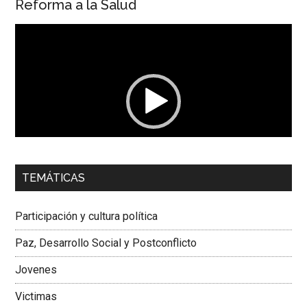
Reforma a la Salud
Reproductor
de
vídeo
00:00
01:04
TEMÁTICAS
Dra. Carolina Corcho Mejía,
Presidenta Corporación
Latinoamericana Sur, Vicepresidenta Federación Médica
Participación y cultura política
Colombiana
Paz, Desarrollo Social y Postconflicto
Jovenes
Victimas