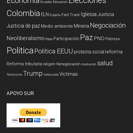
Elecciones
Economía
Ecuador
Educación
Colombia
Iglesia
ELN
Justicia
Fast Track
España
Negociación
Justicia de paz
Mineria
Medio ambiente
Paz
Neoliberalismo
PND
Participación
Pobreza
Papa
Politica
Politica EEUU
reforma
protesta social
salud
Reforma tributaria
religión
Renegociación
revolucion
Trump
Victimas
Terrorismo
Venezuela
APOYO SUR