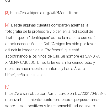
Ug
[3]
https://es.wikipedia.org/wiki/Macartismo
[4]
Desde algunas cuentas comparten además la
fotografía de la profesora y piden en la red social de
Twitter que la “identifiquen” como la maestra que está
adoctrinando niños en Cali. “Amigos les pido por favor
difundir la imagen de la “Profesora” que está
adoctrinando a los niños de Cali. Su nombre es SANDRA
XIMENA CAICEDO. En su taller está infundiendo odio y
mentiras hacia nuestros militares y hacia Álvaro
Uribe”, señala una usuaria.
[5]
https://www.infobae.com/america/colombia/2021/04/08/f
rechaza-linchamiento-contra-profesora-que-puso-tarea-
sobre-falsos-positivos-y-la-responsabilidad-de-alvaro-