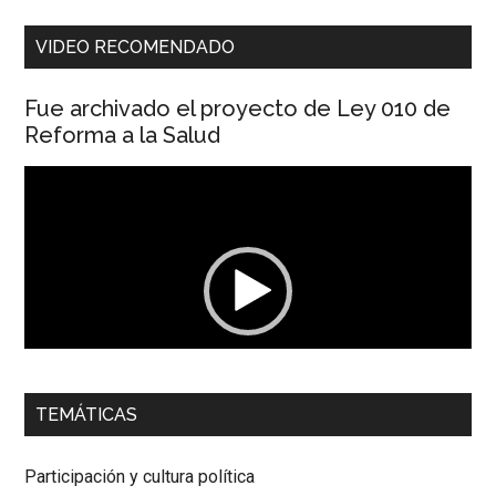
VIDEO RECOMENDADO
Fue archivado el proyecto de Ley 010 de
Reforma a la Salud
Reproductor
de
vídeo
00:00
01:04
TEMÁTICAS
Dra. Carolina Corcho Mejía,
Presidenta Corporación
Latinoamericana Sur, Vicepresidenta Federación Médica
Participación y cultura política
Colombiana