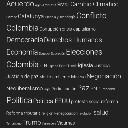
Acuerdo
Cambio Climatico
Brasil
Amnistia
Agro
Conflicto
Catalunya
Campo
Ciencia y Tecnología
Colombia
Corrupción
crisis capitalismo
Democracia
Derechos Humanos
Elecciones
Economía
Ecuador
Educación
Colombia
Iglesia
ELN
Justicia
Fast Track
España
Negociación
Justicia de paz
Mineria
Medio ambiente
Paz
Neoliberalismo
PND
Participación
Pobreza
Papa
Politica
Politica EEUU
reforma
protesta social
salud
Reforma tributaria
religión
Renegociación
revolucion
Trump
Victimas
Terrorismo
Venezuela