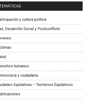
a. Carolina Corcho Mejía,
Presidenta Corporación
TEMÁTICAS
atinoamericana Sur, Vicepresidenta Federación
édica Colombiana
rticipación y cultura política
z, Desarrollo Social y Postconflicto
ovenes
ictimas
alud
erechos humanos
emocracia y ciudadania
udades Equitativas – Territorios Equitativos
ublicaciones