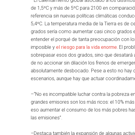
–El calentamiento global asociado a los distint
de 1,5ºC y más de 5ºC para 2100 en comparación 
referencia sin nuevas políticas climáticas condu
5,4ºC. La temperatura media de la Tierra es de 
grados sería como aumentar casi cinco grados 
entender el porqué de tanta preocupación con lo
imposible y
el riesgo para la vida enorme.
El probl
sobrepasar esos dos grados, sino que desatará
de no accionar sin dilación los frenos de emergen
absolutamente desbocado. Pese a esto no hay que
escenarios, aunque hay que actuar coordinadame
–“No es incompatible luchar contra la pobreza en
grandes emisores son los más ricos: el 10% más
eso aumentar el consumo de los más pobres has
las emisiones”.
–Destaca también la expansión de algunas activ