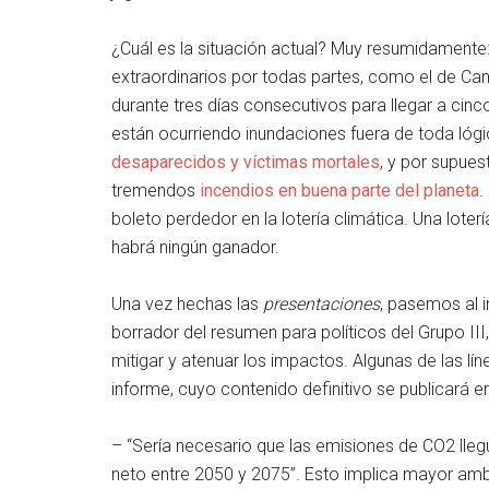
¿Cuál es la situación actual? Muy resumidament
extraordinarios por todas partes, como el de Can
durante tres días consecutivos para llegar a ci
están ocurriendo inundaciones fuera de toda lóg
desaparecidos y víctimas mortales
, y por supu
tremendos
incendios en buena parte del planeta
.
boleto perdedor en la lotería climática. Una lote
habrá ningún ganador.
Una vez hechas las
presentaciones
, pasemos al i
borrador del resumen para políticos del Grupo III
mitigar y atenuar los impactos. Algunas de las l
informe, cuyo contenido definitivo se publicará 
– “Sería necesario que las emisiones de CO2 lle
neto entre 2050 y 2075”. Esto implica mayor ambi