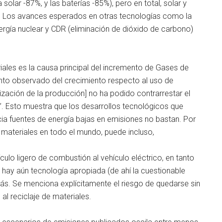
olar -87%, y las baterías -85%), pero en total, solar y
o.” Los avances esperados en otras tecnologías como la
gía nuclear y CDR (eliminación de dióxido de carbono)
ales es la causa principal del incremento de Gases de
ento observado del crecimiento respecto al uso de
ización de la producción] no ha podido contrarrestar el
. Esto muestra que los desarrollos tecnológicos que
cia fuentes de energía bajas en emisiones no bastan. Por
materiales en todo el mundo, puede incluso,
culo ligero de combustión al vehículo eléctrico, en tanto
ay aún tecnología apropiada (de ahí la cuestionable
más. Se menciona explícitamente el riesgo de quedarse sin
 al reciclaje de materiales.