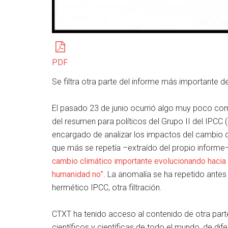
PDF
Se filtra otra parte del informe más importante de
El pasado 23 de junio ocurrió algo muy poco com
del resumen para políticos del Grupo II del IPCC (
encargado de analizar los impactos del cambio clim
que más se repetía –extraído del propio informe–
cambio climático importante evolucionando haci
humanidad no”
. La anomalía se ha repetido ante
hermético IPCC, otra filtración.
CTXT ha tenido acceso al contenido de otra parte
científicos y científicas de todo el mundo, de di