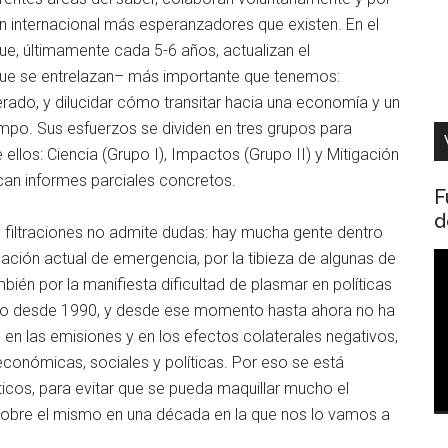
n internacional más esperanzadores que existen. En el
ue, últimamente cada 5-6 años, actualizan el
que se entrelazan– más importante que tenemos:
ado, y dilucidar cómo transitar hacia una economía y un
mpo. Sus esfuerzos se dividen en tres grupos para
ellos: Ciencia (Grupo I), Impactos (Grupo II) y Mitigación
ican informes parciales concretos.
F
d
s filtraciones no admite dudas: hay mucha gente dentro
ción actual de emergencia, por la tibieza de algunas de
R
bién por la manifiesta dificultad de plasmar en políticas
d
ndo desde 1990, y desde ese momento hasta ahora no ha
v
en las emisiones y en los efectos colaterales negativos,
económicas, sociales y políticas. Por eso se está
ticos, para evitar que se pueda maquillar mucho el
n sobre el mismo en una década en la que nos lo vamos a