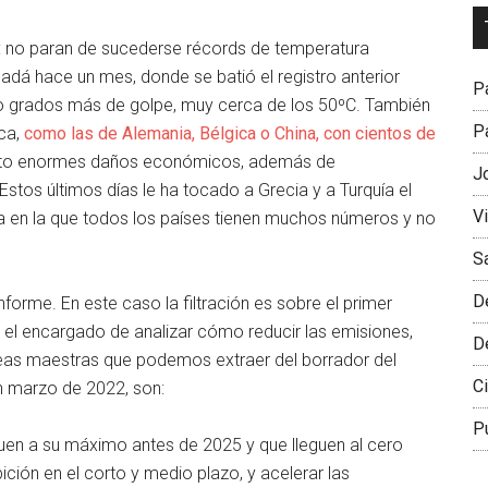
Dr
L
e: no paran de sucederse récords de temperatura
M
adá hace un mes, donde se batió el registro anterior
Pa
nco grados más de golpe, muy cerca de los 50ºC. También
Pa
ica,
como las de Alemania, Bélgica o China, con cientos de
esto enormes daños económicos, además de
J
 Estos últimos días le ha tocado a Grecia y a Turquía el
V
ría en la que todos los países tienen muchos números y no
S
D
nforme. En este caso la filtración es sobre el primer
, el encargado de analizar cómo reducir las emisiones,
D
íneas maestras que podemos extraer del borrador del
Ci
en marzo de 2022, son:
P
guen a su máximo antes de 2025 y que lleguen al cero
ción en el corto y medio plazo, y acelerar las