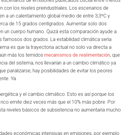
os escenarios de emisiones publicados oscila entre menos
con los niveles preindustriales. Los escenarios de
cen a un calentamiento global medio de entre 3,3ºC y
cerca de 15 grados centígrados. Aumentar solo dos
en un cuerpo humano. Quizá esta comparación ayude a
s famosos dos grados. La estabilidad climática sería
ema es que la trayectoria actual no solo va directa a
 aún más los temidos
mecanismos de realimentación
, que
cia del sistema, nos llevarían a un cambio climático ya
 paralizarse, hay posibilidades de evitar los peores
nte. Ya.
ergética y el cambio climático. Esto es así porque los
 rico emite diez veces más que el 10% más pobre. Por
ta niveles básicos de subsistencia no aumentaría mucho
idades económicas intensivas en emisiones, por ejemplo