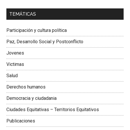
00:00
01:04
TEMÁTICAS
Dra. Carolina Corcho Mejía,
Presidenta Corporación
Latinoamericana Sur, Vicepresidenta Federación Médica
Participación y cultura política
Colombiana
Paz, Desarrollo Social y Postconflicto
Jovenes
Victimas
Salud
Derechos humanos
Democracia y ciudadania
Ciudades Equitativas – Territorios Equitativos
Publicaciones