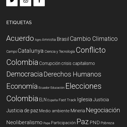
ETIQUETAS
Acuerdo
Cambio Climatico
Brasil
Amnistia
Agro
Conflicto
Catalunya
Campo
Ciencia y Tecnología
Colombia
Corrupción
crisis capitalismo
Democracia
Derechos Humanos
Elecciones
Economía
Ecuador
Educación
Colombia
Iglesia
ELN
Justicia
Fast Track
España
Negociación
Justicia de paz
Mineria
Medio ambiente
Paz
Neoliberalismo
PND
Participación
Pobreza
Papa