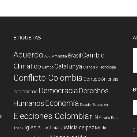
ETIQUETAS
A
Acuerdo
Cambio
Brasil
Amnistia
Agro
Climatico
Catalunya
Campo
Ciencia y Tecnología
Conflicto Colombia
Corrupción
crisis
Democracia
Derechos
B
capitalismo
Economía
Humanos
Ecuador
Educación
Elecciones Colombia
s
ELN
Fast
España
Iglesia
Justicia de paz
Justicia
Medio
Track
Di