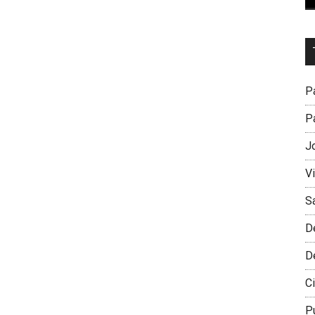
Dr
L
M
Pa
Pa
J
V
S
D
D
Ci
P