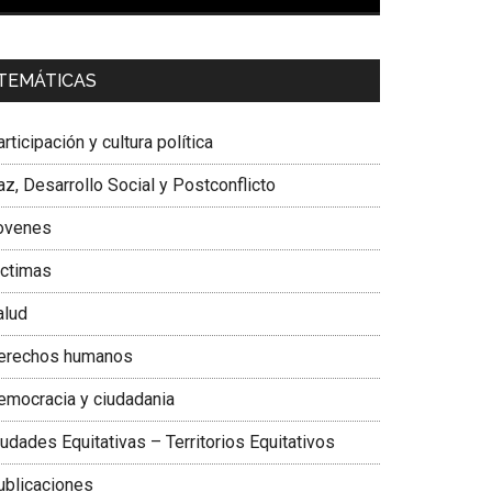
00:00
01:04
a. Carolina Corcho Mejía,
Presidenta Corporación
TEMÁTICAS
atinoamericana Sur, Vicepresidenta Federación
édica Colombiana
rticipación y cultura política
z, Desarrollo Social y Postconflicto
ovenes
ictimas
alud
erechos humanos
emocracia y ciudadania
udades Equitativas – Territorios Equitativos
ublicaciones