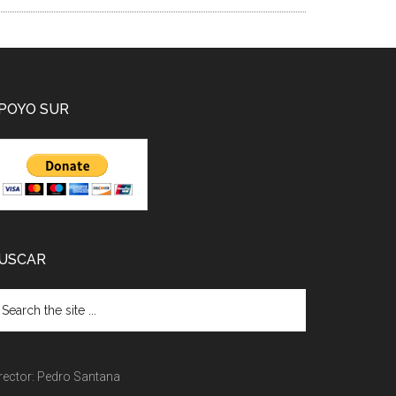
POYO SUR
USCAR
rector: Pedro Santana