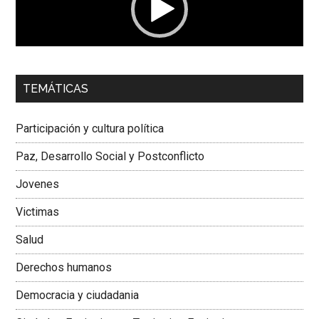
00:00
01:04
TEMÁTICAS
Dra. Carolina Corcho Mejía,
Presidenta Corporación
Latinoamericana Sur, Vicepresidenta Federación Médica
Participación y cultura política
Colombiana
Paz, Desarrollo Social y Postconflicto
Jovenes
Victimas
Salud
Derechos humanos
Democracia y ciudadania