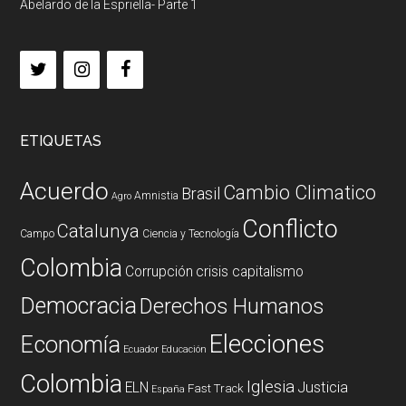
Abelardo de la Espriella- Parte 1
ETIQUETAS
Acuerdo
Cambio Climatico
Brasil
Amnistia
Agro
Conflicto
Catalunya
Campo
Ciencia y Tecnología
Colombia
Corrupción
crisis capitalismo
Democracia
Derechos Humanos
Elecciones
Economía
Ecuador
Educación
Colombia
Iglesia
ELN
Justicia
Fast Track
España