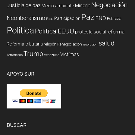
Negociación
Justicia de paz
Mineria
Medio ambiente
Paz
Neoliberalismo
PND
Participación
Pobreza
Papa
Politica
Politica EEUU
reforma
protesta social
salud
Reforma tributaria
religión
Renegociación
revolucion
Trump
Victimas
Terrorismo
Venezuela
APOYO SUR
BUSCAR