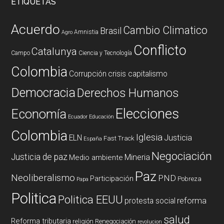
ETIQUETAS
Acuerdo
Cambio Climatico
Brasil
Amnistia
Agro
Conflicto
Catalunya
Campo
Ciencia y Tecnología
Colombia
Corrupción
crisis capitalismo
Democracia
Derechos Humanos
Elecciones
Economía
Ecuador
Educación
Colombia
Iglesia
ELN
Justicia
Fast Track
España
Negociación
Justicia de paz
Mineria
Medio ambiente
Paz
Neoliberalismo
PND
Participación
Pobreza
Papa
Politica
Politica EEUU
reforma
protesta social
salud
Reforma tributaria
religión
Renegociación
revolucion